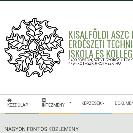
Skip
to
content
KISALFÖLDI ASZC
ERDÉSZETI TECHN
ISKOLA ÉS KOLLÉ
9400 SOPRON, SZENT GYÖRGY UTCA 9. -
479 - ROTHSZKI@ROTHSZKI.HU
Secondary
KÉPZÉSEK
DOKUME
Navigation
KEZDŐLAP
INTÉZMÉNY
Menu
NAGYON FONTOS KÖZLEMÉNY