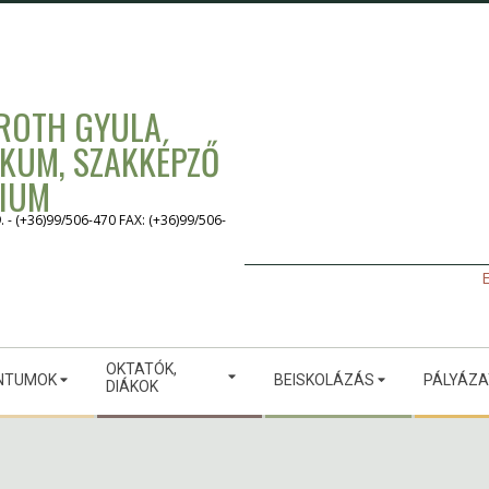
 ROTH GYULA
IKUM, SZAKKÉPZŐ
GIUM
 (+36)99/506-470 FAX: (+36)99/506-
E
OKTATÓK,
NTUMOK
BEISKOLÁZÁS
PÁLYÁZ
DIÁKOK