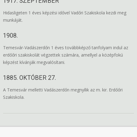
1917. SZEPTEMBER
Hidasligeten 1 éves képzési idővel Vadőri Szakiskola kezdi meg
munkáját.
1908.
Temesvár-Vadászerdőn 1 éves továbbképző tanfolyam indul az
erdőőri szakiskolát végzettek számára, amellyel a középfokú
képzést kívánják megvalósítani.
1885. OKTÓBER 27.
A Temesvár melletti Vadászerdőn megnyílik az m. kir. Erdőőri
Szakiskola.
2018-
10-
14