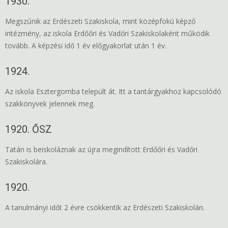
1930.
Megszűnik az Erdészeti Szakiskola, mint középfokú képző
intézmény, az iskola Erdőőri és Vadőri Szakiskolaként működik
tovább. A képzési idő 1 év előgyakorlat után 1 év.
1924.
Az iskola Esztergomba települt át. Itt a tantárgyakhoz kapcsolódó
szakkönyvek jelennek meg.
1920. ŐSZ
Tatán is beiskoláznak az újra megindított Erdőőri és Vadőri
Szakiskolára.
1920.
A tanulmányi időt 2 évre csökkentik az Erdészeti Szakiskolán.