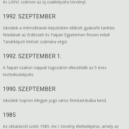
és LXXVI. számon az új szakképzési törvényt.
1992. SZEPTEMBER
Iskolánk a mérnöktanár-képzésben ellátott gyakorló tanítási
feladatait az Erdészeti és Faipari Egyetemen frissen indult
Tanárképző Intézet számára végzi.
1992. SZEPTEMBER 1.
A faipari szakon nappali tagozaton elkezdődik az 5 éves
technikusképzés.
1990. SZEPTEMBER
Iskolánk Sopron Megyei jogú város fenntartásába kerül.
1985
Az oktatásról szóló 1985. évi I. törvény életbelépése, amely az