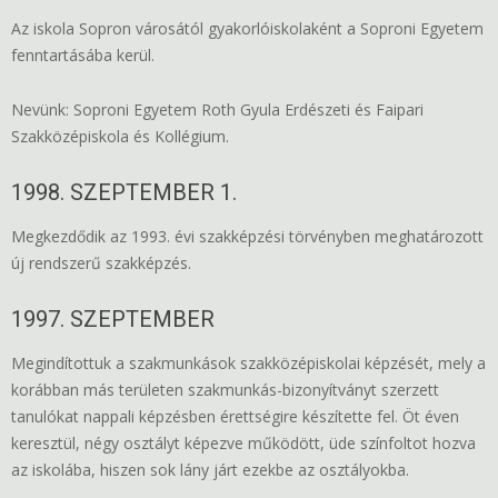
Az iskola Sopron városától gyakorlóiskolaként a Soproni Egyetem
fenntartásába kerül.
Nevünk: Soproni Egyetem Roth Gyula Erdészeti és Faipari
Szakközépiskola és Kollégium.
1998. SZEPTEMBER 1.
Megkezdődik az 1993. évi szakképzési törvényben meghatározott
új rendszerű szakképzés.
1997. SZEPTEMBER
Megindítottuk a szakmunkások szakközépiskolai képzését, mely a
korábban más területen szakmunkás-bizonyítványt szerzett
tanulókat nappali képzésben érettségire készítette fel. Öt éven
keresztül, négy osztályt képezve működött, üde színfoltot hozva
az iskolába, hiszen sok lány járt ezekbe az osztályokba.