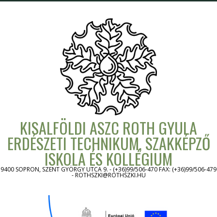
Skip
to
content
KISALFÖLDI ASZC ROTH GYULA
ERDÉSZETI TECHNIKUM, SZAKKÉPZŐ
ISKOLA ÉS KOLLÉGIUM
9400 SOPRON, SZENT GYÖRGY UTCA 9. - (+36)99/506-470 FAX: (+36)99/506-479
- ROTHSZKI@ROTHSZKI.HU