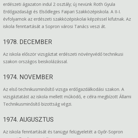
erdészeti ágazaton indul 2 osztály; új nevünk Roth Gyula
Erdőgazdasági és Elsődleges Faipari Szakközépiskola. A II-I.
évfolyamok az erdészeti szakközépiskolai képzéssel kifutnak. Az
iskola fenntartását a Sopron városi Tanács veszi át.
1978. DECEMBER
Az iskola először vizsgáztat erdészeti növényvédő technikusi
szakon országos beiskolázással.
1974. NOVEMBER
Az első technikusminősítő vizsga erdőgazdálkodási szakon. A
vizsgáztatást az iskola mellett működő, e célra megbízott Állami
Technikusminősítő bizottság végzi.
1974. AUGUSZTUS
Az iskola fenntartását és tanügyi felügyeletét a Győr-Sopron