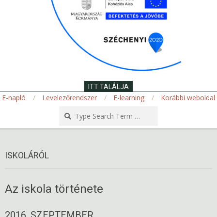
ITT TALÁLJA
E-napló
Levelezőrendszer
E-learning
Korábbi weboldal
Search
Secondary
Navigation
ISKOLÁRÓL
Menu
Az iskola története
2016. SZEPTEMBER