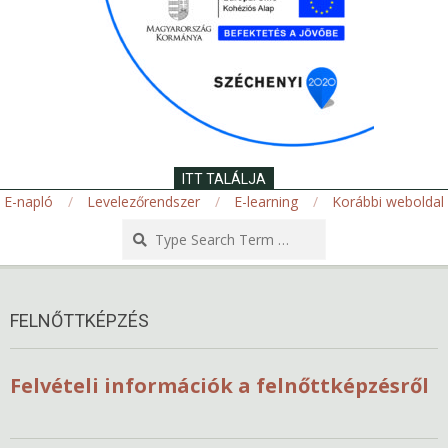
ITT TALÁLJA
E-napló
Levelezőrendszer
E-learning
Korábbi weboldal
Search
Secondary
Navigation
FELNŐTTKÉPZÉS
Menu
Felvételi információk a felnőttképzésről