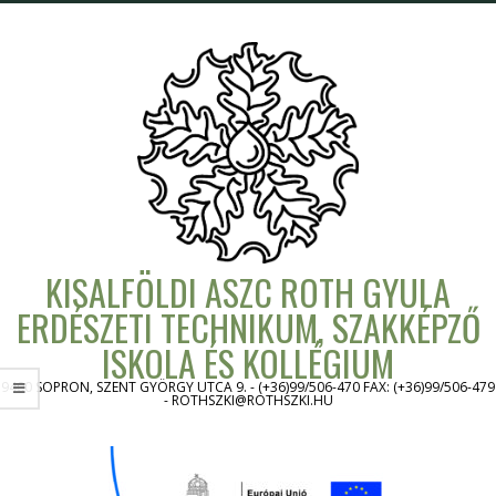
Skip
to
content
KISALFÖLDI ASZC ROTH GYULA
ERDÉSZETI TECHNIKUM, SZAKKÉPZŐ
ISKOLA ÉS KOLLÉGIUM
9400 SOPRON, SZENT GYÖRGY UTCA 9. - (+36)99/506-470 FAX: (+36)99/506-479
- ROTHSZKI@ROTHSZKI.HU