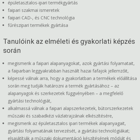
épületasztalos-ipari termékgyártás
faipari szakmai ismeretek
faipari CAD-, és CNC technológia
fűrészipari termékek gyártása
Tanulóink az elméleti és gyakorlati képzés
során
megismerik a faipari alapanyagokat, azok gyártási folyamatait,
a faiparban leggyakrabban használt hazai fafajok jellemzőit,
képessé válnak arra, hogy a gyakorlatban a termékek előállítása
során meg tudják határozni a termék gyártásához – az
alapanyagok és szerkezetek függvényében – a megfelelő
gyártási technológiát,
alkalmassá válnak a faipari alapszerkezetek, bútorszerkezetek
műszaki és szabadkézi vázlatrajzának elkészítésére,
megismerik az épületasztalos ipari termékek alapanyagait,
gyártási folyamatának tervezését, a gyártási technológiákat;
elsajátítják a műszaki dokumentáció készítésének módját és