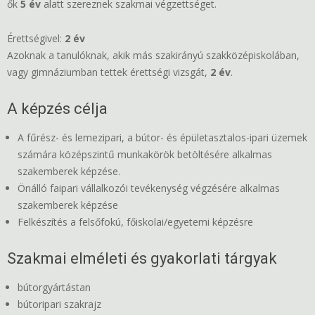
ők
5 év
alatt szereznek szakmai végzettséget.
Érettségivel:
2 év
Azoknak a tanulóknak, akik más szakirányú szakközépiskolában,
vagy gimnáziumban tettek érettségi vizsgát,
2 év
.
A képzés célja
A fűrész- és lemezipari, a bútor- és épületasztalos-ipari üzemek
számára középszintű munkakörök betöltésére alkalmas
szakemberek képzése.
Önálló faipari vállalkozói tevékenység végzésére alkalmas
szakemberek képzése
Felkészítés a felsőfokú, főiskolai/egyetemi képzésre
Szakmai elméleti és gyakorlati tárgyak
bútorgyártástan
bútoripari szakrajz