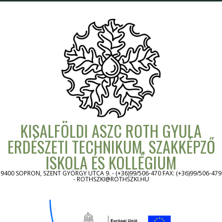
Skip
to
content
KISALFÖLDI ASZC ROTH GYULA
ERDÉSZETI TECHNIKUM, SZAKKÉPZŐ
ISKOLA ÉS KOLLÉGIUM
9400 SOPRON, SZENT GYÖRGY UTCA 9. - (+36)99/506-470 FAX: (+36)99/506-479
- ROTHSZKI@ROTHSZKI.HU