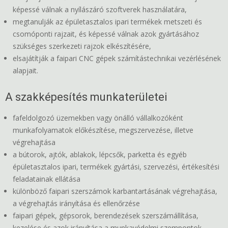
képessé válnak a nyílászáró szoftverek használatára,
megtanulják az épületasztalos ipari termékek metszeti és
csomóponti rajzait, és képessé válnak azok gyártásához
szükséges szerkezeti rajzok elkészítésére,
elsajátítják a faipari CNC gépek számítástechnikai vezérlésének
alapjait.
A szakképesítés munkaterületei
fafeldolgozó üzemekben vagy önálló vállalkozóként
munkafolyamatok előkészítése, megszervezése, illetve
végrehajtása
a bútorok, ajtók, ablakok, lépcsők, parketta és egyéb
épületasztalos ipari, termékek gyártási, szervezési, értékesítési
feladatainak ellátása
különböző faipari szerszámok karbantartásának végrehajtása,
a végrehajtás irányítása és ellenőrzése
faipari gépek, gépsorok, berendezések szerszámállítása,
kezelése és azok irányítása a munkavédelmi szempontok