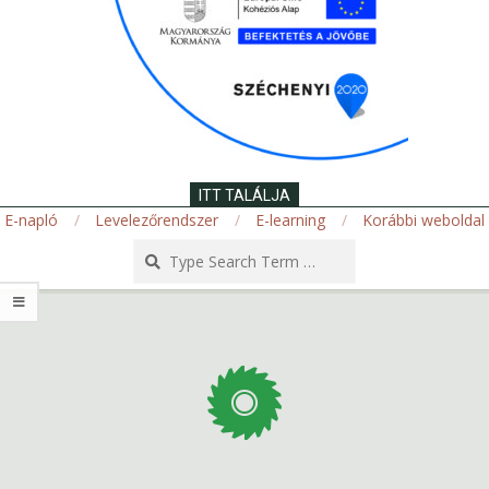
ITT TALÁLJA
E-napló
Levelezőrendszer
E-learning
Korábbi weboldal
Search
Secondary
Navigation
Menu