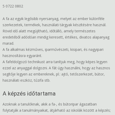
5 0722 0802
A fa az egyik legősibb nyersanyag, melyet az ember különféle
szerkezetek, termékek, használati tárgyak készítésére használ.
Rövid idő alatt megújítható, időtálló, amely természetes
eredetéből adódóan mindig keresett, értékes, divatos alapanyag
marad.
A fa alkalmas kézműves, iparművészeti, kisipari, és nagyipari
hasznosításra egyaránt.
A fafeldolgozó technikust arra tanítjuk meg, hogy képes legyen
ezzel az anyaggal dolgozni. A fát úgy használni, hogy az hasznos
segítője legyen az embereknek, pl.: ajtó, tetőszerkezet, bútor,
használati eszköz, tűzifa stb.
A képzés időtartama
Azoknak a tanulóknak, akik a fa-, és bútoripar ágazatban
folytatják a tanulmányaikat, átjárható az iskolák között a képzés;