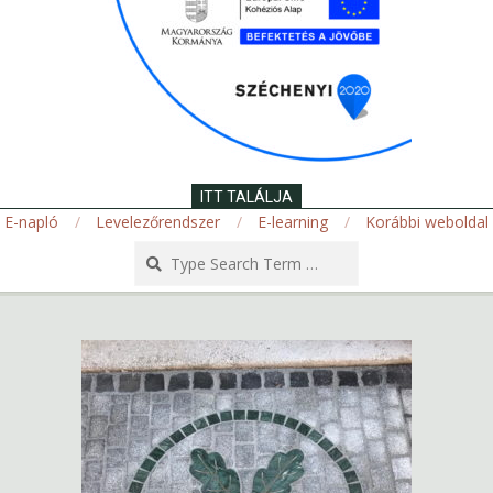
ITT TALÁLJA
E-napló
Levelezőrendszer
E-learning
Korábbi weboldal
Search
Secondary
Navigation
Menu