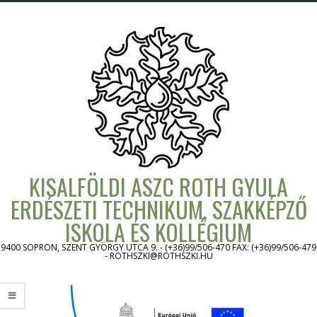
Skip
to
content
KISALFÖLDI ASZC ROTH GYULA
ERDÉSZETI TECHNIKUM, SZAKKÉPZŐ
ISKOLA ÉS KOLLÉGIUM
9400 SOPRON, SZENT GYÖRGY UTCA 9. - (+36)99/506-470 FAX: (+36)99/506-479
- ROTHSZKI@ROTHSZKI.HU