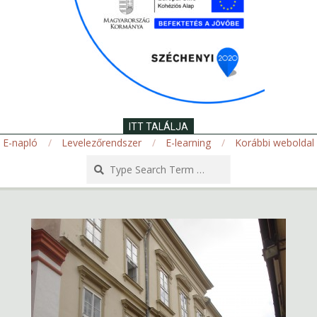
ITT TALÁLJA
E-napló
Levelezőrendszer
E-learning
Korábbi weboldal
Search
Secondary
Navigation
Menu