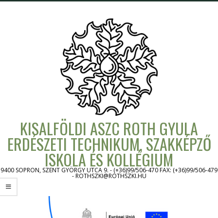
Skip
to
content
KISALFÖLDI ASZC ROTH GYULA
ERDÉSZETI TECHNIKUM, SZAKKÉPZŐ
ISKOLA ÉS KOLLÉGIUM
9400 SOPRON, SZENT GYÖRGY UTCA 9. - (+36)99/506-470 FAX: (+36)99/506-479
- ROTHSZKI@ROTHSZKI.HU