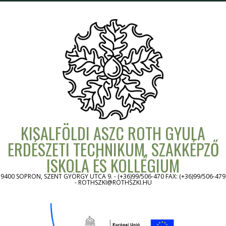
Skip
to
content
KISALFÖLDI ASZC ROTH GYULA
ERDÉSZETI TECHNIKUM, SZAKKÉPZŐ
ISKOLA ÉS KOLLÉGIUM
9400 SOPRON, SZENT GYÖRGY UTCA 9. - (+36)99/506-470 FAX: (+36)99/506-479
- ROTHSZKI@ROTHSZKI.HU