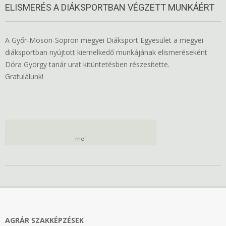
ELISMERÉS A DIÁKSPORTBAN VÉGZETT MUNKÁÉRT
A Győr-Moson-Sopron megyei Diáksport Egyesület a megyei
diáksportban nyújtott kiemelkedő munkájának elismeréseként
Dóra György tanár urat kitüntetésben részesítette.
Gratulálunk!
mef
2018-
12-
04
AGRÁR SZAKKÉPZÉSEK