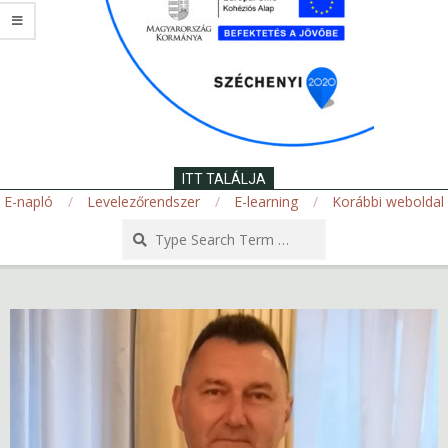
ITT TALÁLJA
E-napló
Levelezőrendszer
E-learning
Korábbi weboldal
Search
Secondary
Navigation
Menu