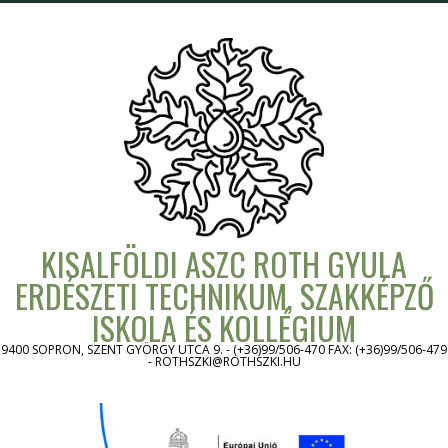
Skip
to
content
KISALFÖLDI ASZC ROTH GYULA
ERDÉSZETI TECHNIKUM, SZAKKÉPZŐ
ISKOLA ÉS KOLLÉGIUM
9400 SOPRON, SZENT GYÖRGY UTCA 9. - (+36)99/506-470 FAX: (+36)99/506-479
- ROTHSZKI@ROTHSZKI.HU