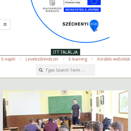
ITT TALÁLJA
E-napló
Levelezőrendszer
E-learning
Korábbi weboldal
Search
Secondary
Navigation
Menu