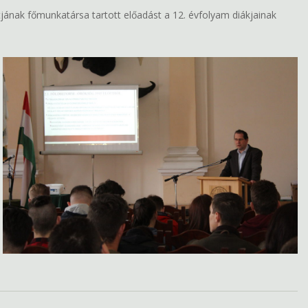
ának főmunkatársa tartott előadást a 12. évfolyam diákjainak