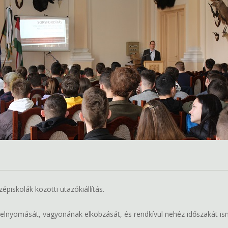
épiskolák közötti utazókiállítás.
 elnyomását, vagyonának elkobzását, és rendkívül nehéz időszakát ism