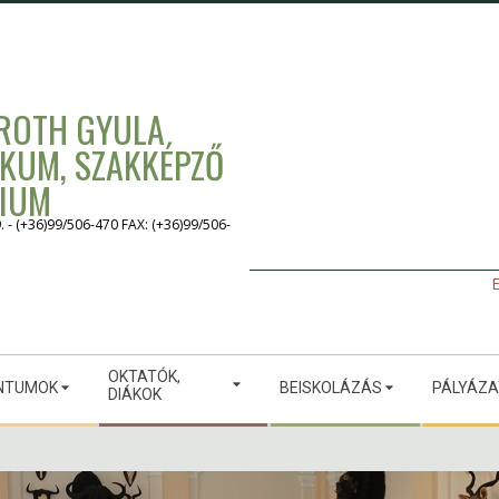
 ROTH GYULA
IKUM, SZAKKÉPZŐ
GIUM
 (+36)99/506-470 FAX: (+36)99/506-
E
OKTATÓK,
NTUMOK
BEISKOLÁZÁS
PÁLYÁZ
DIÁKOK