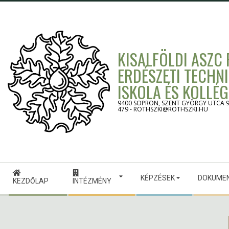
Skip
to
content
KISALFÖLDI ASZC
ERDÉSZETI TECHN
ISKOLA ÉS KOLLÉ
9400 SOPRON, SZENT GYÖRGY UTCA 9. -
479 - ROTHSZKI@ROTHSZKI.HU
Secondary
KÉPZÉSEK
DOKUME
Navigation
KEZDŐLAP
INTÉZMÉNY
Menu