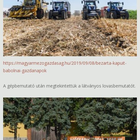
https://magyarmezogazdasag.hu/2019/09/08/bezarta-kapuit-
babolnai-gazdanapok
A gépbemutató után megtekintettük a látványos lovasbemutatót.