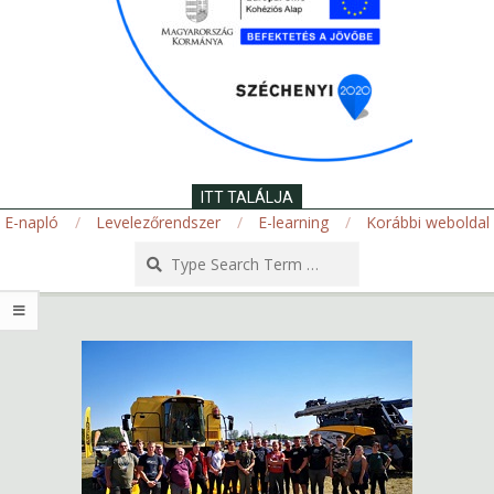
ITT TALÁLJA
E-napló
Levelezőrendszer
E-learning
Korábbi weboldal
Search
Secondary
Navigation
Menu