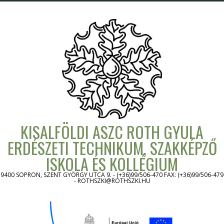
Skip
to
content
KISALFÖLDI ASZC ROTH GYULA
ERDÉSZETI TECHNIKUM, SZAKKÉPZŐ
ISKOLA ÉS KOLLÉGIUM
9400 SOPRON, SZENT GYÖRGY UTCA 9. - (+36)99/506-470 FAX: (+36)99/506-479
- ROTHSZKI@ROTHSZKI.HU