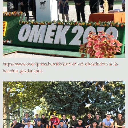
https://www.orientpress.hu/cikk/2019-09-05_elkezdodott-a-32-
babolnai-gazdanapok