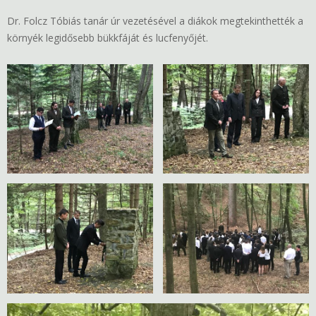
Dr. Folcz Tóbiás tanár úr vezetésével a diákok megtekinthették a
környék legidősebb bükkfáját és lucfenyőjét.