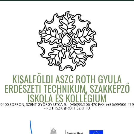
Skip
to
content
KISALFÖLDI ASZC ROTH GYULA
ERDÉSZETI TECHNIKUM, SZAKKÉPZŐ
ISKOLA ÉS KOLLÉGIUM
9400 SOPRON, SZENT GYÖRGY UTCA 9. - (+36)99/506-470 FAX: (+36)99/506-479
- ROTHSZKI@ROTHSZKI.HU