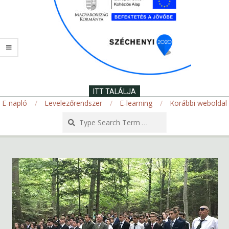
ITT TALÁLJA
E-napló
Levelezőrendszer
E-learning
Korábbi weboldal
Search
Secondary
Navigation
Menu