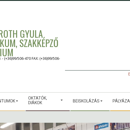
 ROTH GYULA
IKUM, SZAKKÉPZŐ
GIUM
 (+36)99/506-470 FAX: (+36)99/506-
E
OKTATÓK,
NTUMOK
BEISKOLÁZÁS
PÁLYÁZ
DIÁKOK