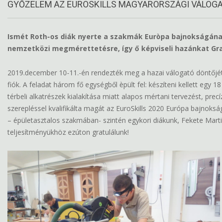
GYŐZELEM AZ EUROSKILLS MAGYARORSZÁGI VÁLO
Ismét Roth-os diák nyerte a szakmák Euròpa bajnokságának
nemzetközi megmérettetésre, így ő képviseli hazánkat Graz
2019.december 10-11.-én rendezték meg a hazai válogató döntőjét. 
fiók. A feladat három fő egységből èpült fel: készíteni kellett egy 1
térbeli alkatrészek kialakítása miatt alapos mértani tervezést, pre
szerepléssel kvalifikálta magát az EuroSkills 2020 Európa bajnok
– épületasztalos szakmában- szintén egykori diákunk, Fekete Martin 
teljesítményükhöz ezúton gratulálunk!