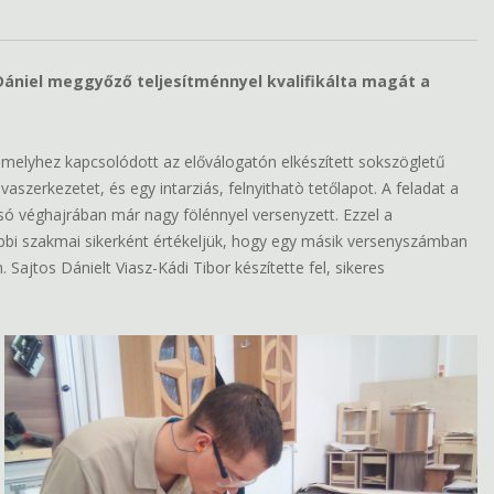
ániel meggyőző teljesítménnyel kvalifikálta magát a
 melyhez kapcsolódott az előválogatón elkészített sokszögletű
vaszerkezetet, és egy intarziás, felnyithatò tetőlapot. A feladat a
olsó véghajrában már nagy fölénnyel versenyzett. Ezzel a
ábbi szakmai sikerként értékeljük, hogy egy másik versenyszámban
Sajtos Dánielt Viasz-Kádi Tibor készítette fel, sikeres