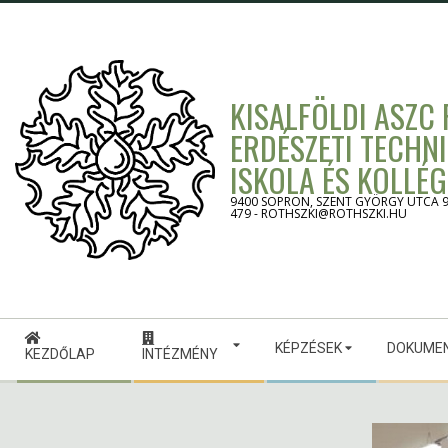
Skip
to
content
KISALFÖLDI ASZC
ERDÉSZETI TECHN
ISKOLA ÉS KOLLÉ
9400 SOPRON, SZENT GYÖRGY UTCA 9. -
479 - ROTHSZKI@ROTHSZKI.HU
Secondary
KÉPZÉSEK
DOKUME
Navigation
KEZDŐLAP
INTÉZMÉNY
Menu