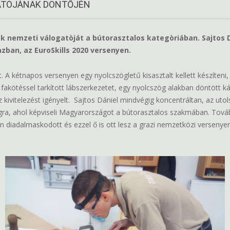
GATÓJÁNAK DÖNTŐJÉN
 nemzeti válogatòját a bútorasztalos kategòriában. Sajtos D
ban, az EuroSkills 2020 versenyen.
A kétnapos versenyen egy nyolcszögletű kisasztalt kellett készíteni,
8 fakötéssel tarkított lábszerkezetet, egy nyolcszög alakban döntött ká
cíz kivitelezést igényelt. Sajtos Dániel mindvégig koncentráltan, az ut
ságra, ahol képviseli Magyarországot a bútorasztalos szakmában. Tov
diadalmaskodott és ezzel ő is ott lesz a grazi nemzetközi versenyen. 