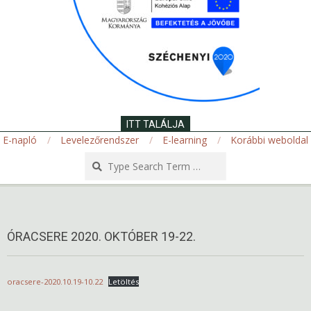
ITT TALÁLJA
E-napló
Levelezőrendszer
E-learning
Korábbi weboldal
Search
Secondary
Navigation
Menu
ÓRACSERE 2020. OKTÓBER 19-22.
oracsere-2020.10.19-10.22
Letöltés