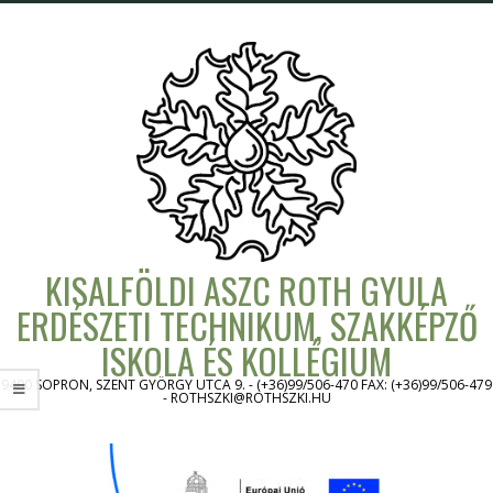
Skip
to
content
KISALFÖLDI ASZC ROTH GYULA
ERDÉSZETI TECHNIKUM, SZAKKÉPZŐ
ISKOLA ÉS KOLLÉGIUM
9400 SOPRON, SZENT GYÖRGY UTCA 9. - (+36)99/506-470 FAX: (+36)99/506-479
- ROTHSZKI@ROTHSZKI.HU