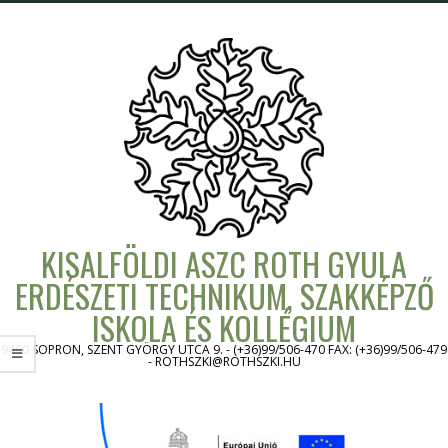
Skip
to
content
KISALFÖLDI ASZC ROTH GYULA
ERDÉSZETI TECHNIKUM, SZAKKÉPZŐ
ISKOLA ÉS KOLLÉGIUM
9400 SOPRON, SZENT GYÖRGY UTCA 9. - (+36)99/506-470 FAX: (+36)99/506-479
- ROTHSZKI@ROTHSZKI.HU