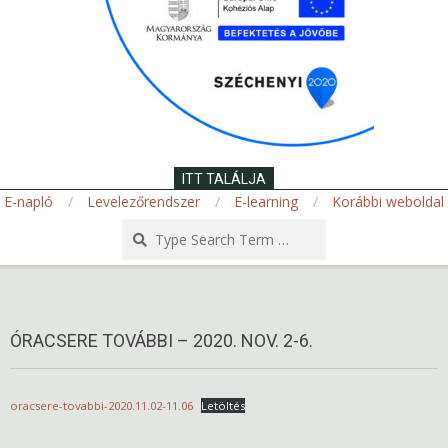
ITT TALÁLJA
E-napló
Levelezőrendszer
E-learning
Korábbi weboldal
Search
Secondary
Navigation
Menu
ÓRACSERE TOVÁBBI – 2020. NOV. 2-6.
oracsere-tovabbi-2020.11.02-11.06
Letöltés