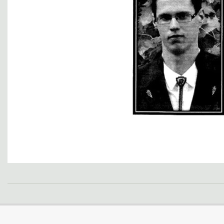
2021-
02-
25