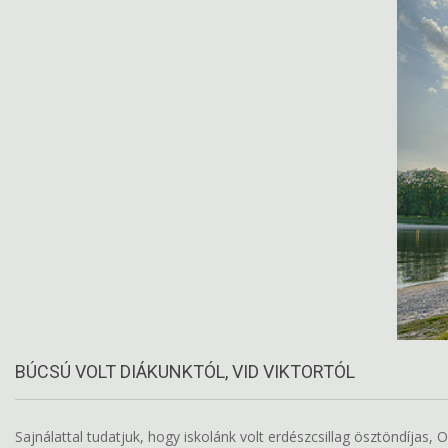
BÚCSÚ VOLT DIÁKUNKTÓL, VID VIKTORTÓL
Sajnálattal tudatjuk, hogy iskolánk volt erdészcsillag ösztöndíja