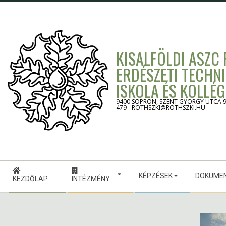
Skip
to
content
KISALFÖLDI ASZC
ERDÉSZETI TECHN
ISKOLA ÉS KOLLÉ
9400 SOPRON, SZENT GYÖRGY UTCA 9. -
479 - ROTHSZKI@ROTHSZKI.HU
Secondary
KÉPZÉSEK
DOKUME
Navigation
KEZDŐLAP
INTÉZMÉNY
Menu