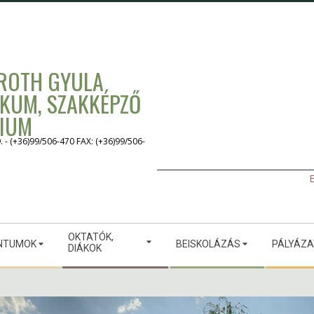
 ROTH GYULA
IKUM, SZAKKÉPZŐ
GIUM
 (+36)99/506-470 FAX: (+36)99/506-
E
OKTATÓK,
NTUMOK
BEISKOLÁZÁS
PÁLYÁZ
DIÁKOK