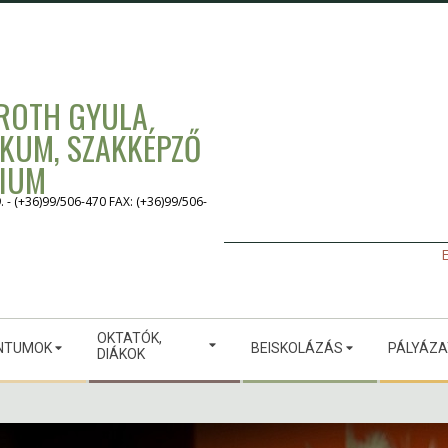
 ROTH GYULA
IKUM, SZAKKÉPZŐ
GIUM
 (+36)99/506-470 FAX: (+36)99/506-
E
OKTATÓK,
NTUMOK
BEISKOLÁZÁS
PÁLYÁZ
DIÁKOK