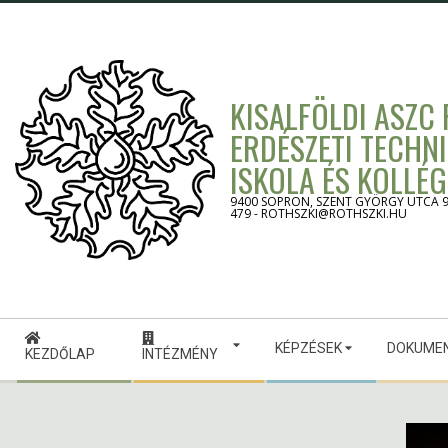
Skip
to
content
KISALFÖLDI ASZC
ERDÉSZETI TECHN
ISKOLA ÉS KOLLÉ
9400 SOPRON, SZENT GYÖRGY UTCA 9. -
479 - ROTHSZKI@ROTHSZKI.HU
Secondary
KÉPZÉSEK
DOKUME
Navigation
KEZDŐLAP
INTÉZMÉNY
Menu