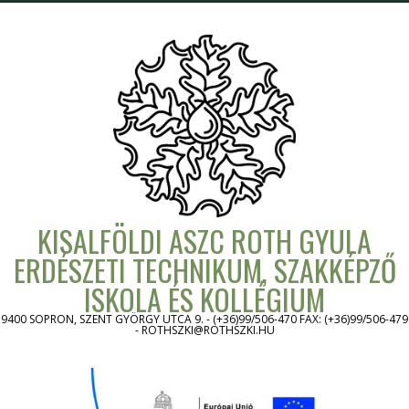
Skip
to
content
KISALFÖLDI ASZC ROTH GYULA
ERDÉSZETI TECHNIKUM, SZAKKÉPZŐ
ISKOLA ÉS KOLLÉGIUM
9400 SOPRON, SZENT GYÖRGY UTCA 9. - (+36)99/506-470 FAX: (+36)99/506-479
- ROTHSZKI@ROTHSZKI.HU