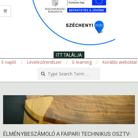
ITT TALÁLJA
E-napló
Levelezőrendszer
E-learning
Korábbi weboldal
Search
Secondary
Navigation
Menu
ÉLMÉNYBESZÁMOLÓ A FAIPARI TECHNIKUS OSZTV-