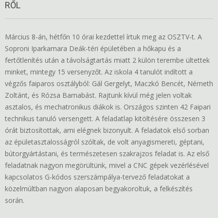
RŐL
Március 8-án, hétfőn 10 órai kezdettel írtuk meg az OSZTV-t. A
Soproni Iparkamara Deák-téri épületében a hőkapu és a
fertőtlenítés után a távolságtartás miatt 2 külön terembe ültettek
minket, mintegy 15 versenyzőt. Az iskola 4 tanulót indított a
végzős faiparos osztályból: Gál Gergelyt, Maczkó Bencét, Németh
Zoltánt, és Rózsa Barnabást. Rajtunk kívül még jelen voltak
asztalos, és mechatronikus diákok is. Országos szinten 42 Faipari
technikus tanuló versengett. A feladatlap kitöltésére összesen 3
órát biztosítottak, ami elégnek bizonyult. A feladatok első sorban
az épületasztalosságról szóltak, de volt anyagismereti, géptani,
bútorgyártástani, és természetesen szakrajzos feladat is. Az első
feladatnak nagyon megörültünk, mivel a CNC gépek vezérlésével
kapcsolatos G-kódos szerszámpálya-tervező feladatokat a
közelmúltban nagyon alaposan begyakoroltuk, a felkészítés
során.