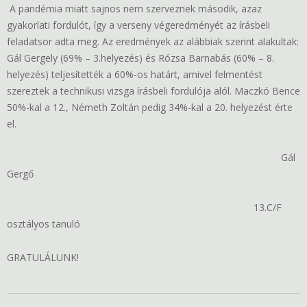
A pandémia miatt sajnos nem szerveznek második, azaz
gyakorlati fordulót, így a verseny végeredményét az írásbeli
feladatsor adta meg. Az eredmények az alábbiak szerint alakultak:
Gál Gergely (69% – 3.helyezés) és Rózsa Barnabás (60% – 8.
helyezés) teljesítették a 60%-os határt, amivel felmentést
szereztek a technikusi vizsga írásbeli fordulója alól. Maczkó Bence
50%-kal a 12., Németh Zoltán pedig 34%-kal a 20. helyezést érte
el.
Gál
Gergő
13.C/F
osztályos tanuló
GRATULÁLUNK!
2021-