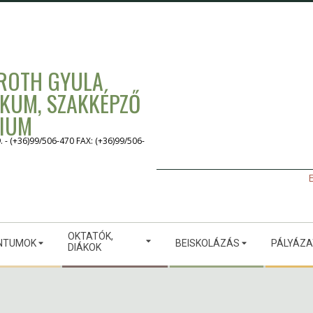
 ROTH GYULA
IKUM, SZAKKÉPZŐ
GIUM
 (+36)99/506-470 FAX: (+36)99/506-
E
OKTATÓK,
NTUMOK
BEISKOLÁZÁS
PÁLYÁZ
DIÁKOK