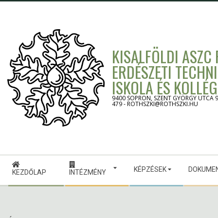
Skip
to
content
KISALFÖLDI ASZC
ERDÉSZETI TECHN
ISKOLA ÉS KOLLÉ
9400 SOPRON, SZENT GYÖRGY UTCA 9. -
479 - ROTHSZKI@ROTHSZKI.HU
Secondary
KÉPZÉSEK
DOKUME
Navigation
KEZDŐLAP
INTÉZMÉNY
Menu