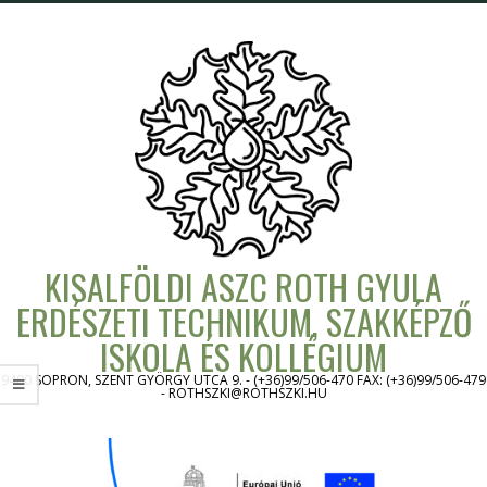
Skip
to
content
KISALFÖLDI ASZC ROTH GYULA
ERDÉSZETI TECHNIKUM, SZAKKÉPZŐ
ISKOLA ÉS KOLLÉGIUM
9400 SOPRON, SZENT GYÖRGY UTCA 9. - (+36)99/506-470 FAX: (+36)99/506-479
- ROTHSZKI@ROTHSZKI.HU