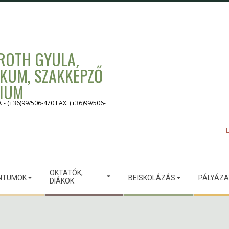
 ROTH GYULA
IKUM, SZAKKÉPZŐ
GIUM
 (+36)99/506-470 FAX: (+36)99/506-
E
OKTATÓK,
NTUMOK
BEISKOLÁZÁS
PÁLYÁZ
DIÁKOK