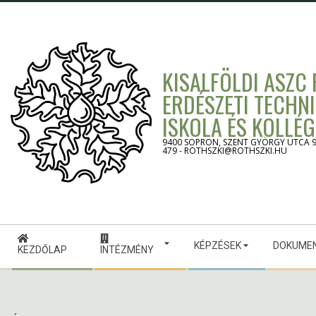
Skip
to
content
KISALFÖLDI ASZC
ERDÉSZETI TECHN
ISKOLA ÉS KOLLÉ
9400 SOPRON, SZENT GYÖRGY UTCA 9. -
479 - ROTHSZKI@ROTHSZKI.HU
Secondary
KÉPZÉSEK
DOKUME
Navigation
KEZDŐLAP
INTÉZMÉNY
Menu