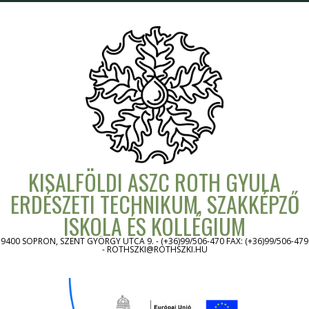
Skip
to
content
KISALFÖLDI ASZC ROTH GYULA
ERDÉSZETI TECHNIKUM, SZAKKÉPZŐ
ISKOLA ÉS KOLLÉGIUM
9400 SOPRON, SZENT GYÖRGY UTCA 9. - (+36)99/506-470 FAX: (+36)99/506-479
- ROTHSZKI@ROTHSZKI.HU