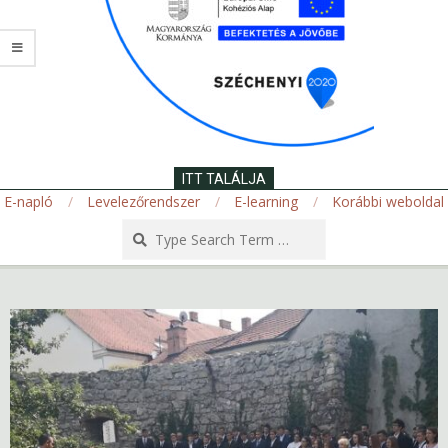
ITT TALÁLJA
E-napló
Levelezőrendszer
E-learning
Korábbi weboldal
Search
Secondary
Navigation
Menu