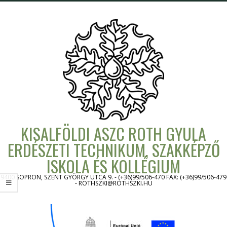
Skip
to
content
KISALFÖLDI ASZC ROTH GYULA
ERDÉSZETI TECHNIKUM, SZAKKÉPZŐ
ISKOLA ÉS KOLLÉGIUM
9400 SOPRON, SZENT GYÖRGY UTCA 9. - (+36)99/506-470 FAX: (+36)99/506-479
- ROTHSZKI@ROTHSZKI.HU