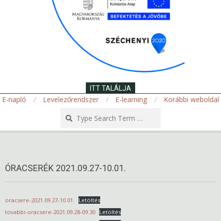
ITT TALÁLJA
E-napló
Levelezőrendszer
E-learning
Korábbi weboldal
Search
Secondary
Navigation
Menu
ÓRACSERÉK 2021.09.27-10.01.
oracsere-2021.09.27-10.01.
Letöltés
tovabbi-oracsere-2021.09.28-09.30
Letöltés