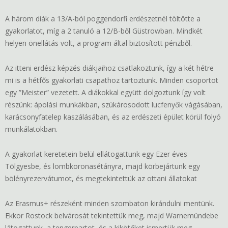
A három diák a 13/A-ból poggendorfi erdészetnél töltötte a
gyakorlatot, míg a 2 tanuló a 12/B-ből Güstrowban. Mindkét
helyen önellátás volt, a program által biztosított pénzből.
Az itteni erdész képzés diákjaihoz csatlakoztunk, így a két hétre
mi is a hétfős gyakorlati csapathoz tartoztunk. Minden csoportot
egy ”Meister” vezetett. A diákokkal együtt dolgoztunk így volt
részünk: ápolási munkákban, szúkárosodott lucfenyők vágásában,
karácsonyfatelep kaszálásában, és az erdészeti épület körül folyó
munkálatokban.
A gyakorlat keretetein belül ellátogattunk egy Ezer éves
Tölgyesbe, és lombkoronasétányra, majd körbejártunk egy
bölényrezervátumot, és megtekintettük az ottani állatokat
Az Erasmus+ részeként minden szombaton kirándulni mentünk.
Ekkor Rostock belvárosát tekintettük meg, majd Warnemündebe
látogattunk, a tengerpartot, és a kikötőket ismertük meg.