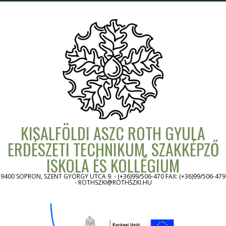
Skip
to
content
KISALFÖLDI ASZC ROTH GYULA
ERDÉSZETI TECHNIKUM, SZAKKÉPZŐ
ISKOLA ÉS KOLLÉGIUM
9400 SOPRON, SZENT GYÖRGY UTCA 9. - (+36)99/506-470 FAX: (+36)99/506-479
- ROTHSZKI@ROTHSZKI.HU