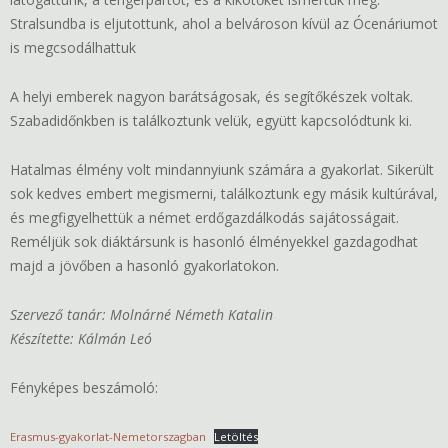
Stralsundba is eljutottunk, ahol a belvároson kívül az Ócenáriumot
is megcsodálhattuk
A helyi emberek nagyon barátságosak, és segítőkészek voltak.
Szabadidőnkben is találkoztunk velük, együtt kapcsolódtunk ki.
Hatalmas élmény volt mindannyiunk számára a gyakorlat. Sikerült
sok kedves embert megismerni, találkoztunk egy másik kultúrával,
és megfigyelhettük a német erdőgazdálkodás sajátosságait.
Reméljük sok diáktársunk is hasonló élményekkel gazdagodhat
majd a jövőben a hasonló gyakorlatokon.
Szervező tanár: Molnárné Németh Katalin
Készítette: Kálmán Leó
Fényképes beszámoló:
Erasmus-gyakorlat-Nemetorszagban
Letöltés