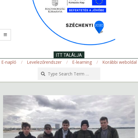
ITT TALÁLJA
E-napló
Levelezőrendszer
E-learning
Korábbi weboldal
Search
Secondary
Navigation
Menu