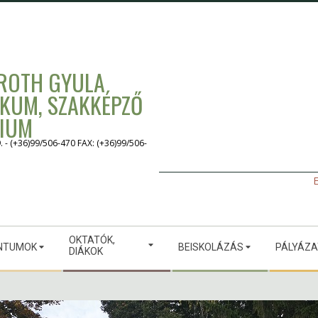
 ROTH GYULA
IKUM, SZAKKÉPZŐ
GIUM
 (+36)99/506-470 FAX: (+36)99/506-
E
OKTATÓK,
NTUMOK
BEISKOLÁZÁS
PÁLYÁZ
DIÁKOK