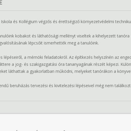
E
Iskola és Kollégium végzős és érettségiző környezetvédelmi techniku
nulóink kobakot és láthatósági mellényt viseltek a kihelyezett tanó
gvalósításának lépcsőit ismerhették meg a tanulóink.
 lépéseiről, a mérnöki feladatokról. Az építkezés helyszínén az enged
áttere a jog- és szakigazgatási óra tananyagának részét képezi. Külön
ket láthattak a gyakorlatban működni, melyeket tanórákon a könyvek
ndű beruházás tervezési és kivitelezési lépéseivel még nem találkozt