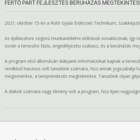
FERTŐ PART FEJLESZTÉS BERUHÁZÁS MEGTEKINTÉS
2021. október 15-én a Roth Gyula Erdészeti Technikum, Szakképző 
Az építkezésre szigorú munkavédelmi előírások vonatkoznak, így ta
során a tervezési fázis, engedélyezési szakasz, és a beruházás me
A program első állomásán diákjaink információkat kaptak a tervezés
rendkívül hasznos volt tanulóink számára, hisz annak jogszabályi h
megismerése, a tereprendezés megtekintése. Tanulóink olyan gépe
A diákok számára nagy élmény volt a program, hisz ilyen nagyságre
2021-
10-
19