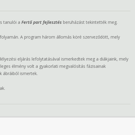
s tanulói a
Fertő part fejlesztés
beruházást tekintették meg.
ra folyamán. A program három állomás köré szerveződött, mely
élyezési eljárás lefolytatásával ismerkedtek meg a diákjaink, mely
leges élmény volt a gyakorlati megvalósítás fázisainak
 ábráiból ismertek.
ak.