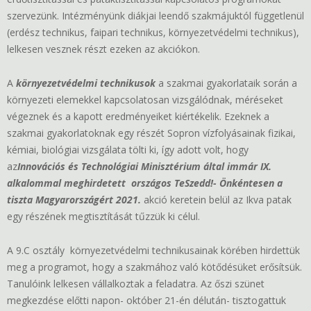
szervezünk. Intézményünk diákjai leendő szakmájuktól függetlenül
(erdész technikus, faipari technikus, környezetvédelmi technikus),
lelkesen vesznek részt ezeken az akciókon.
A
környezetvédelmi technikusok
a szakmai gyakorlataik során a
környezeti elemekkel kapcsolatosan vizsgálódnak, méréseket
végeznek és a kapott eredményeiket kiértékelik. Ezeknek a
szakmai gyakorlatoknak egy részét Sopron vízfolyásainak fizikai,
kémiai, biológiai vizsgálata tölti ki, így adott volt, hogy
az
Innovációs és Technológiai Minisztérium által immár IX.
alkalommal meghirdetett országos TeSzedd!- Önkéntesen a
tiszta Magyarországért 2021.
akció keretein belül az Ikva patak
egy részének megtisztítását tűzzük ki célul.
A 9.C osztály környezetvédelmi technikusainak körében hirdettük
meg a programot, hogy a szakmához való kötődésüket erősítsük.
Tanulóink lelkesen vállalkoztak a feladatra. Az őszi szünet
megkezdése előtti napon- október 21-én délután- tisztogattuk