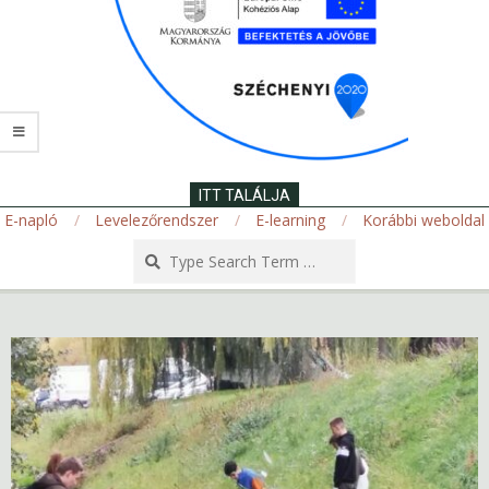
ITT TALÁLJA
E-napló
Levelezőrendszer
E-learning
Korábbi weboldal
Search
Secondary
Navigation
Menu