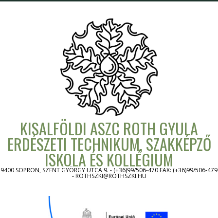
Skip
to
content
KISALFÖLDI ASZC ROTH GYULA
ERDÉSZETI TECHNIKUM, SZAKKÉPZŐ
ISKOLA ÉS KOLLÉGIUM
9400 SOPRON, SZENT GYÖRGY UTCA 9. - (+36)99/506-470 FAX: (+36)99/506-479
- ROTHSZKI@ROTHSZKI.HU