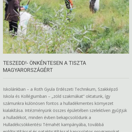
TESZEDD!- ÖNKÉNTESEN A TISZTA
MAGYARORSZÁGÉRT
Iskolánkban – a Roth Gyula Erdészeti Technikum, Szakképző
Iskola és Kollégiumban – „zöld szakmákat” oktatunk, így
számunkra különösen fontos a hulladékmentes környezet
kialakítása. Intézményünk összes épületében szelektíven gyűjtjük
a hulladékot, minden évben bekapcsolódunk a
Hulladékcsökkentési Témahét kampányába, továbbá
erdőtisztítással és pataktisztítással kapcsolatos programokat