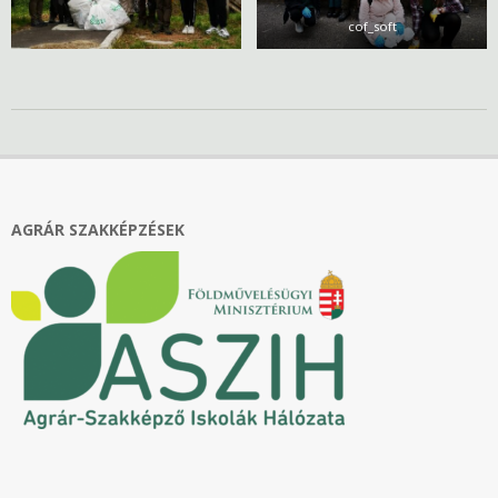
cof_soft
2021-
10-
27
AGRÁR SZAKKÉPZÉSEK