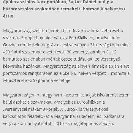
épületasztalos kategóriában, Sajtos Dániel pedig a
bútorasztalos szakmában remekelt: harmadik helyezést
ért el.
Magyarország szeptemberben hetedik alkalommal vett részt a
szakmák Európa-bajnokságán, az EuroSkills-en, amelyet idén
Grazban rendeztek meg. Az ez évi versenyen 31 ország több mint
400 fiatal szakembere vett részt; 38 versenyszámban és 10
bemutató szakmában mérték össze tudásukat. 26 versenyző
képviselte hazánkat, Magyarország az elnyert érmek alapján elért
pontszámok rangsorában az előkelő 6. helyen végzett – mondta a
Miniszterelnöki Sajtóiroda vezetője.
Magyarországon mintegy harmincezren tanulják iskolarendszeren
belül azokat a szakmákat, amelyek az EuroSkills-en a
„versenyszakmákat” alkotják. A EuroSkills versenyekkel
kapcsolatos feladatokat a Magyar Kereskedelmi és Iparkamara
végzi a kormánnyal kötött 2010-es megállapodás alapján.