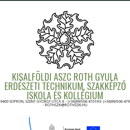
Skip
to
content
KISALFÖLDI ASZC ROTH GYULA
ERDÉSZETI TECHNIKUM, SZAKKÉPZŐ
ISKOLA ÉS KOLLÉGIUM
9400 SOPRON, SZENT GYÖRGY UTCA 9. - (+36)99/506-470 FAX: (+36)99/506-479
- ROTHSZKI@ROTHSZKI.HU