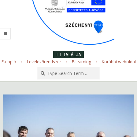
ITT TALÁLJA
E-napló
Levelezőrendszer
E-learning
Korábbi weboldal
Search
Secondary
Navigation
Menu