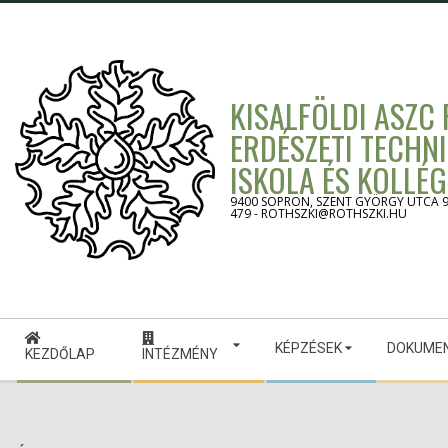
Skip
to
content
KISALFÖLDI ASZC
ERDÉSZETI TECHN
ISKOLA ÉS KOLLÉ
9400 SOPRON, SZENT GYÖRGY UTCA 9. -
479 - ROTHSZKI@ROTHSZKI.HU
Secondary
KÉPZÉSEK
DOKUME
Navigation
KEZDŐLAP
INTÉZMÉNY
Menu