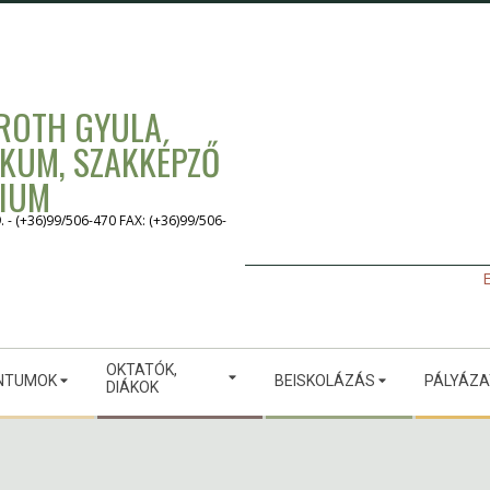
 ROTH GYULA
IKUM, SZAKKÉPZŐ
GIUM
 (+36)99/506-470 FAX: (+36)99/506-
E
OKTATÓK,
NTUMOK
BEISKOLÁZÁS
PÁLYÁZ
DIÁKOK