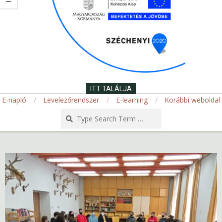
ITT TALÁLJA
E-napló
Levelezőrendszer
E-learning
Korábbi weboldal
Search
Secondary
Navigation
Menu