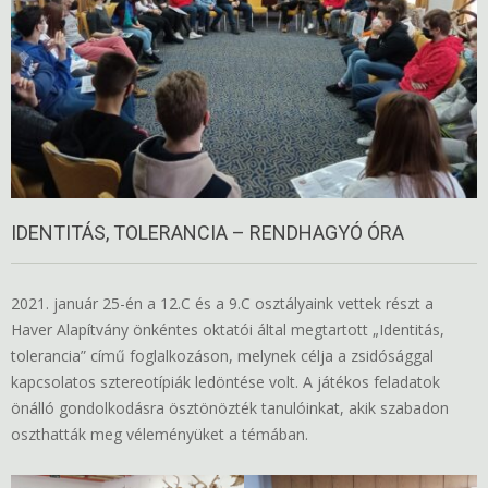
IDENTITÁS, TOLERANCIA – RENDHAGYÓ ÓRA
2021. január 25-én a 12.C és a 9.C osztályaink vettek részt a
Haver Alapítvány önkéntes oktatói által megtartott „Identitás,
tolerancia” című foglalkozáson, melynek célja a zsidósággal
kapcsolatos sztereotípiák ledöntése volt. A játékos feladatok
önálló gondolkodásra ösztönözték tanulóinkat, akik szabadon
oszthatták meg véleményüket a témában.