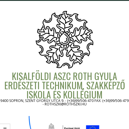
Skip
to
content
KISALFÖLDI ASZC ROTH GYULA
ERDÉSZETI TECHNIKUM, SZAKKÉPZŐ
ISKOLA ÉS KOLLÉGIUM
9400 SOPRON, SZENT GYÖRGY UTCA 9. - (+36)99/506-470 FAX: (+36)99/506-479
- ROTHSZKI@ROTHSZKI.HU