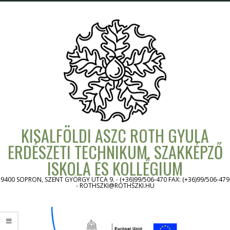
Skip
to
content
KISALFÖLDI ASZC ROTH GYULA
ERDÉSZETI TECHNIKUM, SZAKKÉPZŐ
ISKOLA ÉS KOLLÉGIUM
9400 SOPRON, SZENT GYÖRGY UTCA 9. - (+36)99/506-470 FAX: (+36)99/506-479
- ROTHSZKI@ROTHSZKI.HU