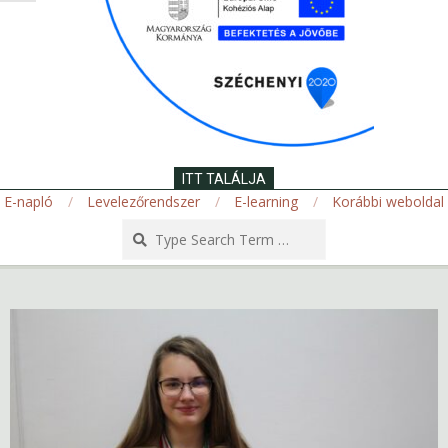
ITT TALÁLJA
E-napló
Levelezőrendszer
E-learning
Korábbi weboldal
Search
Secondary
Navigation
Menu