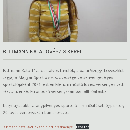
BITTMANN KATA LÖVÉSZ SIKEREI
Bittmann Kata 11/a osztályos tanulók, a bajai Vízügyi Lövészklub
tagja, a Magyar Sportlövők szövetsége versenyengedélyes
sportolójaként 2021. évben kilenc minősítő lövészversenyen vett
részt, tizenkét különböző versenyszámban állt lőállásba.
Legmagasabb -aranyjelvényes sportoló – minősítését légpisztoly
20 lövés versenyszámban szerezte.
Bittmann-Kata-2021-evben-elert-eredmenyei
Letöltés