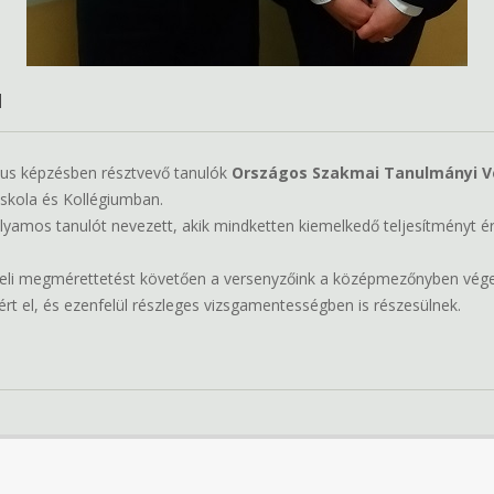
N
kus képzésben résztvevő tanulók
Országos Szakmai Tanulmányi V
skola és Kollégiumban.
amos tanulót nevezett, akik mindketten kiemelkedő teljesítményt érte
szóbeli megmérettetést követően a versenyzőink a középmezőnyben vége
ért el, és ezenfelül részleges vizsgamentességben is részesülnek.