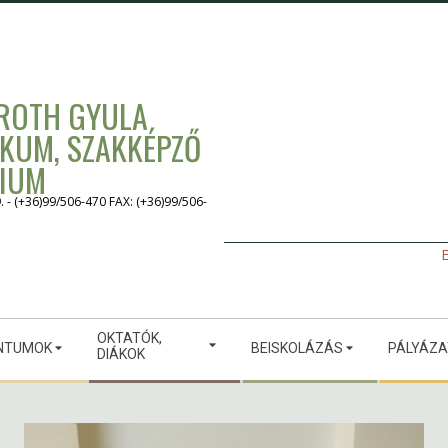
 ROTH GYULA
IKUM, SZAKKÉPZŐ
GIUM
 (+36)99/506-470 FAX: (+36)99/506-
E
OKTATÓK,
NTUMOK
BEISKOLÁZÁS
PÁLYÁZ
DIÁKOK