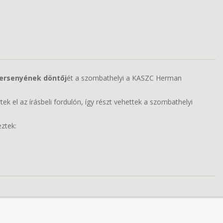
ersenyének döntőj
ét a szombathelyi a KASZC Herman
k el az írásbeli fordulón, így részt vehettek a szombathelyi
ztek: