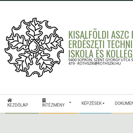
Skip
to
content
KISALFÖLDI ASZC
ERDÉSZETI TECHN
ISKOLA ÉS KOLLÉ
9400 SOPRON, SZENT GYÖRGY UTCA 9. -
479 - ROTHSZKI@ROTHSZKI.HU
Secondary
KÉPZÉSEK
DOKUME
Navigation
KEZDŐLAP
INTÉZMÉNY
Menu