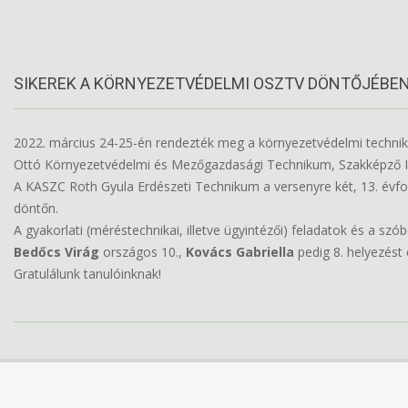
SIKEREK A KÖRNYEZETVÉDELMI OSZTV DÖNTŐJÉBE
2022. március 24-25-én rendezték meg a környezetvédelmi techni
Ottó Környezetvédelmi és Mezőgazdasági Technikum, Szakképző I
A KASZC Roth Gyula Erdészeti Technikum a versenyre két, 13. évfoly
döntőn.
A gyakorlati (méréstechnikai, illetve ügyintézői) feladatok és a 
Bedőcs Virág
országos 10.,
Kovács Gabriella
pedig 8. helyezést 
Gratulálunk tanulóinknak!
2022-
04-
06