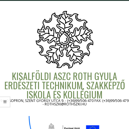
Skip
to
content
KISALFÖLDI ASZC ROTH GYULA
ERDÉSZETI TECHNIKUM, SZAKKÉPZŐ
ISKOLA ÉS KOLLÉGIUM
9400 SOPRON, SZENT GYÖRGY UTCA 9. - (+36)99/506-470 FAX: (+36)99/506-479
- ROTHSZKI@ROTHSZKI.HU