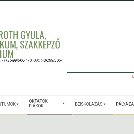
 ROTH GYULA
IKUM, SZAKKÉPZŐ
GIUM
 (+36)99/506-470 FAX: (+36)99/506-
E
OKTATÓK,
NTUMOK
BEISKOLÁZÁS
PÁLYÁZ
DIÁKOK