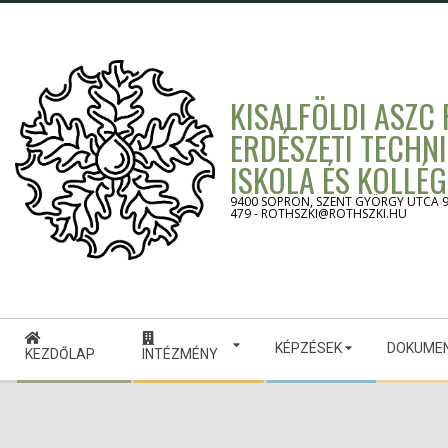
Skip
to
content
KISALFÖLDI ASZC
ERDÉSZETI TECHN
ISKOLA ÉS KOLLÉ
9400 SOPRON, SZENT GYÖRGY UTCA 9. -
479 - ROTHSZKI@ROTHSZKI.HU
Secondary
KÉPZÉSEK
DOKUME
Navigation
KEZDŐLAP
INTÉZMÉNY
Menu