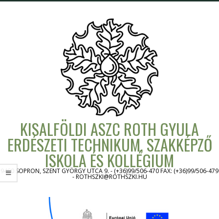
Skip
to
content
KISALFÖLDI ASZC ROTH GYULA
ERDÉSZETI TECHNIKUM, SZAKKÉPZŐ
ISKOLA ÉS KOLLÉGIUM
9400 SOPRON, SZENT GYÖRGY UTCA 9. - (+36)99/506-470 FAX: (+36)99/506-479
- ROTHSZKI@ROTHSZKI.HU