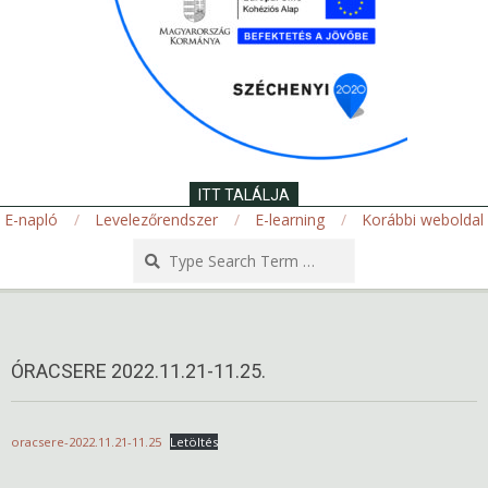
ITT TALÁLJA
E-napló
Levelezőrendszer
E-learning
Korábbi weboldal
Search
Secondary
Navigation
Menu
ÓRACSERE 2022.11.21-11.25.
oracsere-2022.11.21-11.25
Letöltés