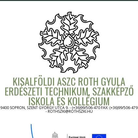
Skip
to
content
KISALFÖLDI ASZC ROTH GYULA
ERDÉSZETI TECHNIKUM, SZAKKÉPZŐ
ISKOLA ÉS KOLLÉGIUM
9400 SOPRON, SZENT GYÖRGY UTCA 9. - (+36)99/506-470 FAX: (+36)99/506-479
- ROTHSZKI@ROTHSZKI.HU