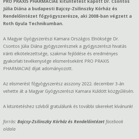
PRO PRAXIS PHARMACIAE kitüntetést kapott Dr. Csontos
Júlia Diána a budapesti Bajcsy-Zsilinszky Kórház és
Rendelőintézet főgyógyszerésze, aki 2008-ban végzett a
Roth Gyula Technikumban.
A Magyar Gyógyszerészi Kamara Országos Elnöksége Dr.
Csontos Júlia Diána gyógyszerésznek a gyógyszerészi hivatás
iránti elkötelezettsége, szakmai fejlődése és eredményes
gyakorlati tevékenysége elismeréseként PRO PRAXIS
PHARMACIAE díjat adományozott.
Az elismerést főgyógyszerész asszony 2022. december 3-án
vehette át a Magyar Gyógyszerészi Kamara Küldött közgyűlésén.
A kitüntetéshez szívből gratulálunk és további sikereket kívánunk!
forrás:
Bajcsy-Zsilinszky Kórház és Rendelőint
éze
t
facebook
oldala