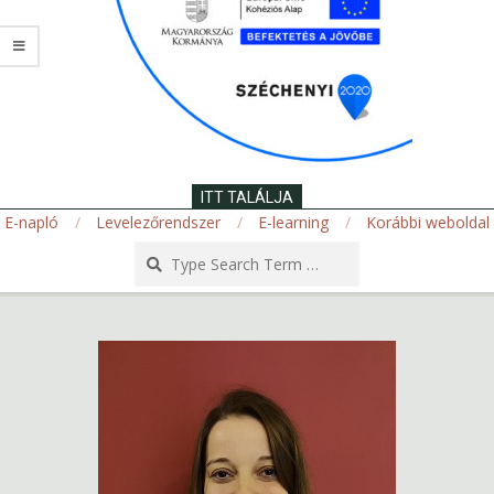
ITT TALÁLJA
E-napló
Levelezőrendszer
E-learning
Korábbi weboldal
Search
Secondary
Navigation
Menu