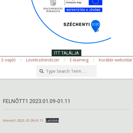
ITT TALÁLJA
E-napló
Levelezőrendszer
E-learning
Korábbi weboldal
Search
Secondary
Navigation
Menu
FELNŐTT1 2023.01.09-01.11
felnott1-2023.-01.09-01.11
Letöltés