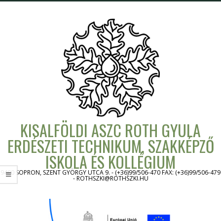
Skip
to
content
KISALFÖLDI ASZC ROTH GYULA
ERDÉSZETI TECHNIKUM, SZAKKÉPZŐ
ISKOLA ÉS KOLLÉGIUM
9400 SOPRON, SZENT GYÖRGY UTCA 9. - (+36)99/506-470 FAX: (+36)99/506-479
- ROTHSZKI@ROTHSZKI.HU