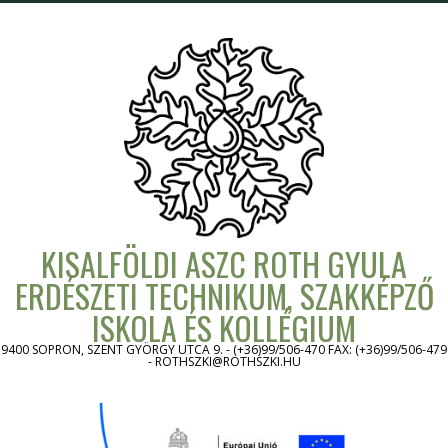
Skip
to
content
KISALFÖLDI ASZC ROTH GYULA
ERDÉSZETI TECHNIKUM, SZAKKÉPZŐ
ISKOLA ÉS KOLLÉGIUM
9400 SOPRON, SZENT GYÖRGY UTCA 9. - (+36)99/506-470 FAX: (+36)99/506-479
- ROTHSZKI@ROTHSZKI.HU