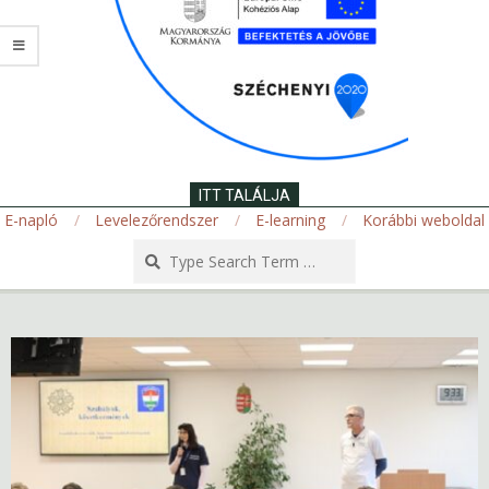
ITT TALÁLJA
E-napló
Levelezőrendszer
E-learning
Korábbi weboldal
Search
Secondary
Navigation
Menu