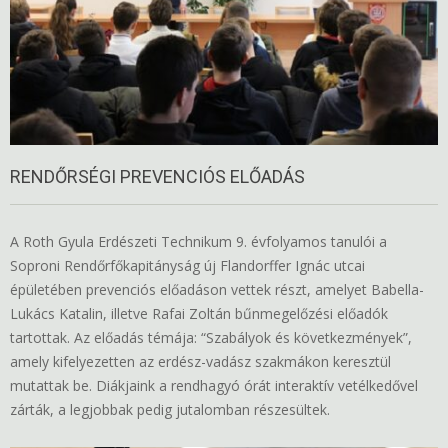
RENDŐRSÉGI PREVENCIÓS ELŐADÁS
A Roth Gyula Erdészeti Technikum 9. évfolyamos tanulói a
Soproni Rendőrfőkapitányság új Flandorffer Ignác utcai
épületében prevenciós előadáson vettek részt, amelyet Babella-
Lukács Katalin, illetve Rafai Zoltán bűnmegelőzési előadók
tartottak. Az előadás témája: “Szabályok és következmények”,
amely kifelyezetten az erdész-vadász szakmákon keresztül
mutattak be. Diákjaink a rendhagyó órát interaktív vetélkedővel
zárták, a legjobbak pedig jutalomban részesültek.