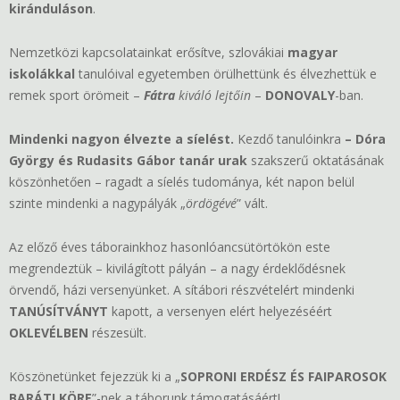
kiránduláson
.
Nemzetközi kapcsolatainkat erősítve, szlovákiai
magyar
iskolákkal
tanulóival egyetemben örülhettünk és élvezhettük e
remek sport örömeit –
Fátra
kiváló lejtőin
–
DONOVALY
-ban.
Mindenki nagyon élvezte a síelést.
Kezdő tanulóinkra
– Dóra
György és Rudasits Gábor tanár urak
szakszerű oktatásának
köszönhetően – ragadt a síelés tudománya, két napon belül
szinte mindenki a nagypályák „
ördögévé
” vált.
Az előző éves táborainkhoz hasonlóancsütörtökön este
megrendeztük – kivilágított pályán – a nagy érdeklődésnek
örvendő, házi versenyünket. A sítábori részvételért mindenki
TANÚSÍTVÁNYT
kapott, a versenyen elért helyezéséért
OKLEVÉLBEN
részesült.
Köszönetünket fejezzük ki a „
SOPRONI ERDÉSZ ÉS FAIPAROSOK
BARÁTI KÖRE
”-nek a táborunk támogatásáért!