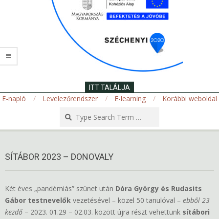
ITT TALÁLJA
E-napló
Levelezőrendszer
E-learning
Korábbi weboldal
Search
Secondary
Navigation
SÍTÁBOR 2023 – DONOVALY
Menu
Két éves „pandémiás” szünet után
Dóra György és Rudasits
Gábor testnevelők
vezetésével – közel 50 tanulóval –
ebből 23
kezdő
– 2023. 01.29 – 02.03. között újra részt vehettünk
sítábori