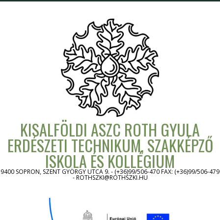
Skip
to
content
KISALFÖLDI ASZC ROTH GYULA
ERDÉSZETI TECHNIKUM, SZAKKÉPZŐ
ISKOLA ÉS KOLLÉGIUM
9400 SOPRON, SZENT GYÖRGY UTCA 9. - (+36)99/506-470 FAX: (+36)99/506-479
- ROTHSZKI@ROTHSZKI.HU