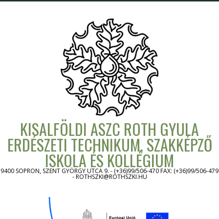
Skip
to
content
KISALFÖLDI ASZC ROTH GYULA
ERDÉSZETI TECHNIKUM, SZAKKÉPZŐ
ISKOLA ÉS KOLLÉGIUM
9400 SOPRON, SZENT GYÖRGY UTCA 9. - (+36)99/506-470 FAX: (+36)99/506-479
- ROTHSZKI@ROTHSZKI.HU