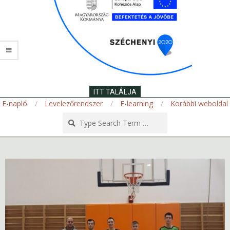
ITT TALÁLJA
E-napló
Levelezőrendszer
E-learning
Korábbi weboldal
Search
Secondary
Navigation
Menu