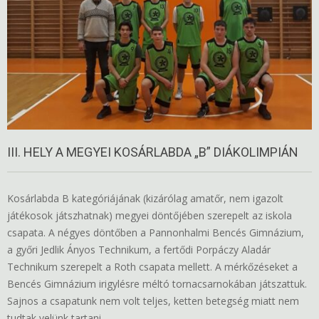
III. HELY A MEGYEI KOSÁRLABDA „B” DIÁKOLIMPIÁN
Kosárlabda B kategóriájának (kizárólag amatőr, nem igazolt
játékosok játszhatnak) megyei döntőjében szerepelt az iskola
csapata. A négyes döntőben a Pannonhalmi Bencés Gimnázium,
a győri Jedlik Ányos Technikum, a fertődi Porpáczy Aladár
Technikum szerepelt a Roth csapata mellett. A mérkőzéseket a
Bencés Gimnázium irigylésre méltó tornacsarnokában játszattuk.
Sajnos a csapatunk nem volt teljes, ketten betegség miatt nem
tudtak velünk tartani.