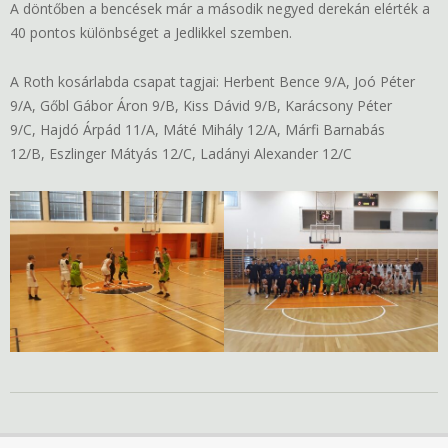
A döntőben a bencések már a második negyed derekán elérték a
40 pontos különbséget a Jedlikkel szemben.
A Roth kosárlabda csapat tagjai: Herbent Bence 9/A, Joó Péter
9/A, Gőbl Gábor Áron 9/B, Kiss Dávid 9/B, Karácsony Péter
9/C, Hajdó Árpád 11/A, Máté Mihály 12/A, Márfi Barnabás
12/B, Eszlinger Mátyás 12/C, Ladányi Alexander 12/C
2023-
03-