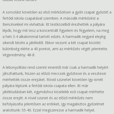
A sorsolást követően az első mérkőzésen a győri csapat győzött a
fertődi iskola csapatával szemben. A második mérkőzést a
Bencésekkel mi vívhattuk. Itt testközelből érezhették a pályára
lépők, hogy mit tesz a koncentrált figyelem és fegyelem, na meg
a heti 3-4 alkalommal tartott edzés. A harmadik negyed elejéig
sikerült kitolni a játékidőt. Ekkor viszont a két csapat közötti
különbség elérte a 40 pontot, ami az mérkőzés végét jelentette.
Végeredmény: 48-8.
A lebonyolítási rend szerint innentől már csak a harmadik helyért
játszhattunk, hiszen az előző meccsek győztesei és a vesztesei
mérhették össze erejüket. Rövid szünetet követően így ismét
pályára léptünk a fertődi iskola csapata ellen. Itt már
játéktudásban két, egymáshoz közelebb eső csapat mérhette
össze erejét. A rövid szünet és az előző mérkőzés nem
befolyásolta jelentősen az erőnket, így magabiztos győzelmet
aratottunk: 55-40. Ezzel megszerezve a harmadik helyet.