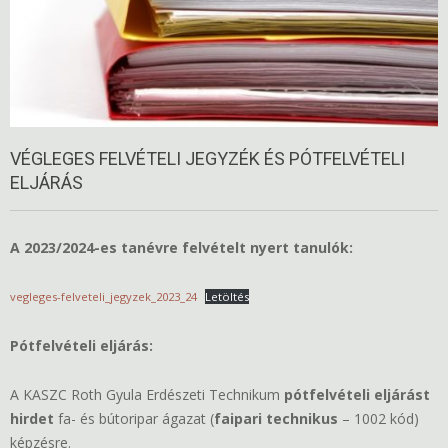
VÉGLEGES FELVÉTELI JEGYZÉK ÉS PÓTFELVÉTELI
ELJÁRÁS
A 2023/2024-es tanévre felvételt nyert tanulók:
vegleges-felveteli_jegyzek_2023_24
Letöltés
Pótfelvételi eljárás:
A KASZC Roth Gyula Erdészeti Technikum
pótfelvételi eljárást
hirdet
fa- és bútoripar ágazat (
faipari technikus
– 1002 kód)
képzésre.