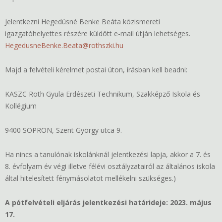
Jelentkezni Hegedüsné Benke Beáta közismereti
igazgatóhelyettes részére küldött e-mail útján lehetséges.
HegedusneBenke.Beata@rothszki.hu
Majd a felvételi kérelmet postai úton, írásban kell beadni:
KASZC Roth Gyula Erdészeti Technikum, Szakképző Iskola és
Kollégium
9400 SOPRON, Szent György utca 9.
Ha nincs a tanulónak iskolánknál jelentkezési lapja, akkor a 7. és
8. évfolyam év végi illetve félévi osztályzatairól az általános iskola
által hitelesített fénymásolatot mellékelni szükséges.)
A pótfelvételi eljárás jelentkezési határideje: 2023. május
17.