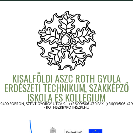
Skip
to
content
KISALFÖLDI ASZC ROTH GYULA
ERDÉSZETI TECHNIKUM, SZAKKÉPZŐ
ISKOLA ÉS KOLLÉGIUM
9400 SOPRON, SZENT GYÖRGY UTCA 9. - (+36)99/506-470 FAX: (+36)99/506-479
- ROTHSZKI@ROTHSZKI.HU