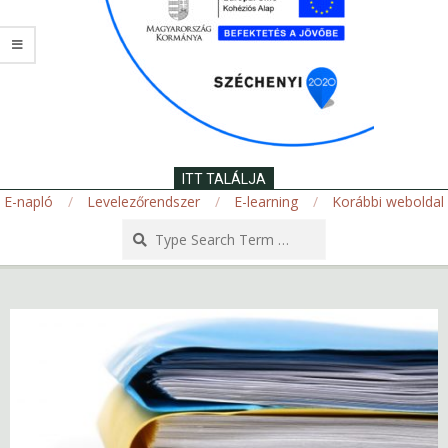
ITT TALÁLJA
E-napló
Levelezőrendszer
E-learning
Korábbi weboldal
Search
Secondary
Navigation
Menu