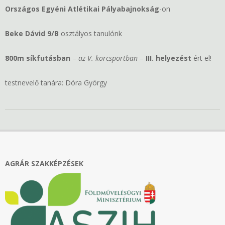
Országos Egyéni Atlétikai Pályabajnokság
-on
Beke Dávid 9/B
osztályos tanulónk
800m síkfutásban
–
az V. korcsportban
–
III. helyezést
ért el!
testnevelő tanára: Dóra György
2023-
06-
01
AGRÁR SZAKKÉPZÉSEK