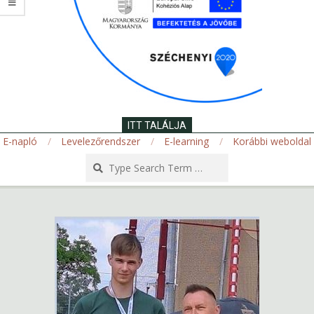
ITT TALÁLJA
E-napló
Levelezőrendszer
E-learning
Korábbi weboldal
Search
Secondary
Navigation
Menu