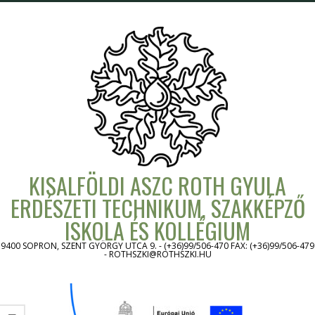
Skip
to
content
KISALFÖLDI ASZC ROTH GYULA
ERDÉSZETI TECHNIKUM, SZAKKÉPZŐ
ISKOLA ÉS KOLLÉGIUM
9400 SOPRON, SZENT GYÖRGY UTCA 9. - (+36)99/506-470 FAX: (+36)99/506-479
- ROTHSZKI@ROTHSZKI.HU