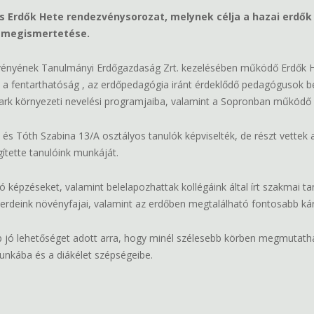
os Erdők Hete rendezvénysorozat, melynek célja a hazai erdő
 megismertetése.
ényének Tanulmányi Erdőgazdaság Zrt. kezelésében működő Erdők Ház
 a fentarthatóság , az erdőpedagógia iránt érdeklődő pedagógusok be
ark környezeti nevelési programjaiba, valamint a Sopronban működő 
és Tóth Szabina 13/A osztályos tanulók képviselték, de részt vettek 
tette tanulóink munkáját.
épzéseket, valamint belelapozhattak kollégáink által írt szakmai tank
deink növényfajai, valamint az erdőben megtalálható fontosabb káro
nap jó lehetőséget adott arra, hogy minél szélesebb körben megmutat
unkába és a diákélet szépségeibe.