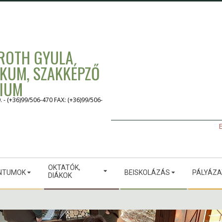
 ROTH GYULA
IKUM, SZAKKÉPZŐ
GIUM
 (+36)99/506-470 FAX: (+36)99/506-
E
OKTATÓK,
NTUMOK
BEISKOLÁZÁS
PÁLYÁZ
DIÁKOK