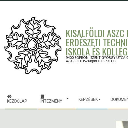
Skip
to
content
KISALFÖLDI ASZC
ERDÉSZETI TECHN
ISKOLA ÉS KOLLÉ
9400 SOPRON, SZENT GYÖRGY UTCA 9. -
479 - ROTHSZKI@ROTHSZKI.HU
Secondary
KÉPZÉSEK
DOKUME
Navigation
KEZDŐLAP
INTÉZMÉNY
Menu