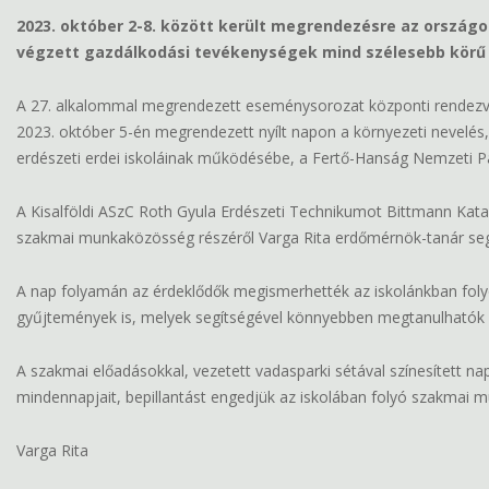
2023. október 2-8. között került megrendezésre az ország
végzett gazdálkodási tevékenységek mind szélesebb körű
A 27. alkalommal megrendezett eseménysorozat központi rendezv
2023. október 5-én megrendezett nyílt napon a környezeti nevelés,
erdészeti erdei iskoláinak működésébe, a Fertő-Hanság Nemzeti P
A Kisalföldi ASzC Roth Gyula Erdészeti Technikumot Bittmann Kata 
szakmai munkaközösség részéről Varga Rita erdőmérnök-tanár segí
A nap folyamán az érdeklődők megismerhették az iskolánkban folyó k
gyűjtemények is, melyek segítségével könnyebben megtanulhatók er
A szakmai előadásokkal, vezetett vadasparki sétával színesített 
mindennapjait, bepillantást engedjük az iskolában folyó szakmai m
Varga Rita