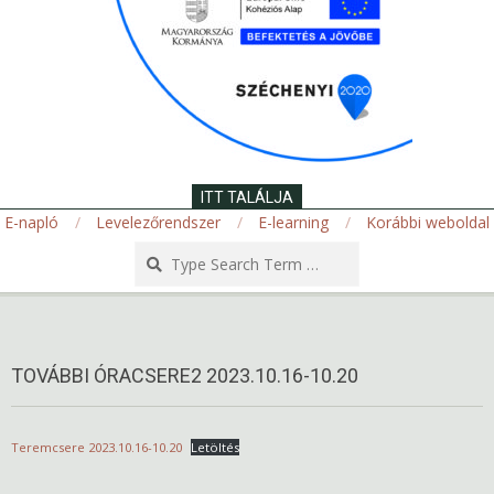
ITT TALÁLJA
E-napló
Levelezőrendszer
E-learning
Korábbi weboldal
Search
Secondary
Navigation
Menu
TOVÁBBI ÓRACSERE2 2023.10.16-10.20
Teremcsere 2023.10.16-10.20
Letöltés