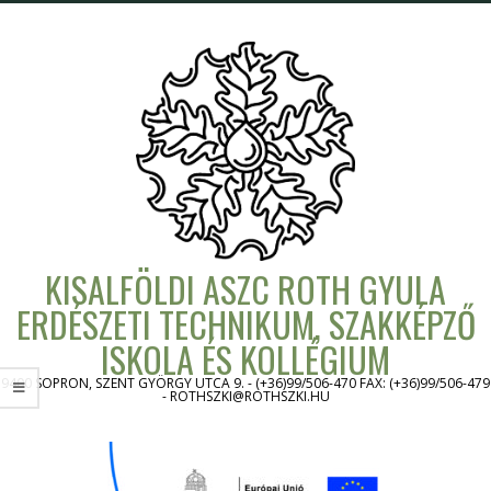
Skip
to
content
KISALFÖLDI ASZC ROTH GYULA
ERDÉSZETI TECHNIKUM, SZAKKÉPZŐ
ISKOLA ÉS KOLLÉGIUM
9400 SOPRON, SZENT GYÖRGY UTCA 9. - (+36)99/506-470 FAX: (+36)99/506-479
- ROTHSZKI@ROTHSZKI.HU