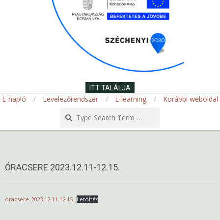
ITT TALÁLJA
E-napló
Levelezőrendszer
E-learning
Korábbi weboldal
Search
Secondary
Navigation
Menu
ÓRACSERE 2023.12.11-12.15.
oracsere-2023.12.11-12.15
Letöltés