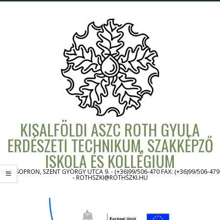
Skip
to
content
KISALFÖLDI ASZC ROTH GYULA
ERDÉSZETI TECHNIKUM, SZAKKÉPZŐ
ISKOLA ÉS KOLLÉGIUM
9400 SOPRON, SZENT GYÖRGY UTCA 9. - (+36)99/506-470 FAX: (+36)99/506-479
- ROTHSZKI@ROTHSZKI.HU