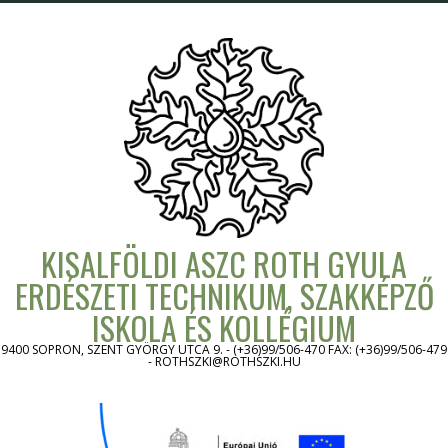
Skip
to
content
KISALFÖLDI ASZC ROTH GYULA
ERDÉSZETI TECHNIKUM, SZAKKÉPZŐ
ISKOLA ÉS KOLLÉGIUM
9400 SOPRON, SZENT GYÖRGY UTCA 9. - (+36)99/506-470 FAX: (+36)99/506-479
- ROTHSZKI@ROTHSZKI.HU