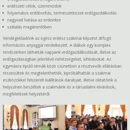
erdészeti célok, üzemmódok
folyamatos erdőborítás, természetközeli erdőgazdálkodás
nagyvad hatása az erdeinkre
szálalás magánerdőben
Vendégelőadónk az egész erdész szakmai képzést átfogó
információs anyaggal rendelkezett. A diákok egy komplex
rendszerben láthatták napjaink erdőgazdálkodását, illetve az
erdőgazdaságban jelenlévő nehézségeket, kihívásokat. Az
egymásra épülő témák közti szünetben a résztvevők ellátásban
részesültek és megtekinthették, kipróbálhatták a szakmai
eszközökkel felszerelt kiállítások darabjait, illetve oktatóink a
helyszínen beszéltek a szakmáink és a társadalmi elvárások,
megfelelések helyzetéről.