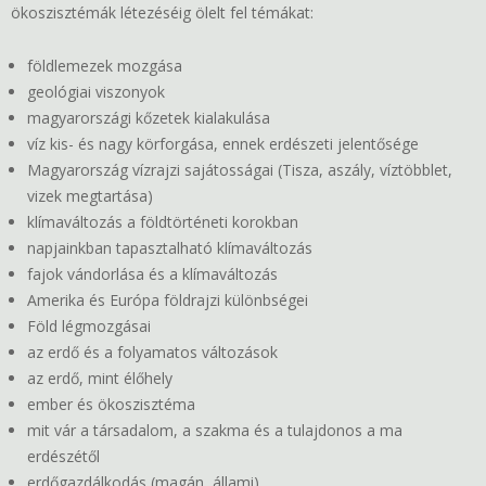
ökoszisztémák létezéséig ölelt fel témákat:
földlemezek mozgása
geológiai viszonyok
magyarországi kőzetek kialakulása
víz kis- és nagy körforgása, ennek erdészeti jelentősége
Magyarország vízrajzi sajátosságai (Tisza, aszály, víztöbblet,
vizek megtartása)
klímaváltozás a földtörténeti korokban
napjainkban tapasztalható klímaváltozás
fajok vándorlása és a klímaváltozás
Amerika és Európa földrajzi különbségei
Föld légmozgásai
az erdő és a folyamatos változások
az erdő, mint élőhely
ember és ökoszisztéma
mit vár a társadalom, a szakma és a tulajdonos a ma
erdészétől
erdőgazdálkodás (magán, állami)