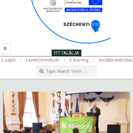
ITT TALÁLJA
E-napló
Levelezőrendszer
E-learning
Korábbi weboldal
Search
Secondary
Navigation
Menu