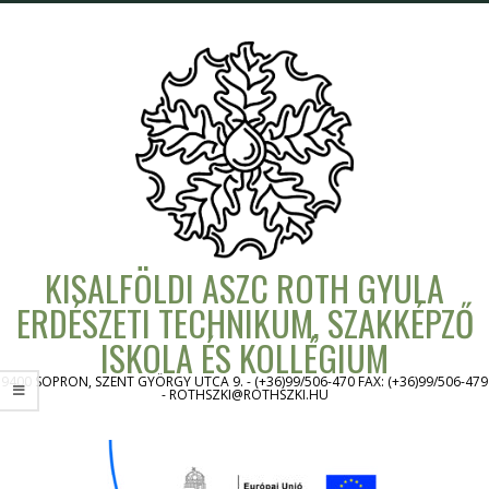
Skip
to
content
KISALFÖLDI ASZC ROTH GYULA
ERDÉSZETI TECHNIKUM, SZAKKÉPZŐ
ISKOLA ÉS KOLLÉGIUM
9400 SOPRON, SZENT GYÖRGY UTCA 9. - (+36)99/506-470 FAX: (+36)99/506-479
- ROTHSZKI@ROTHSZKI.HU