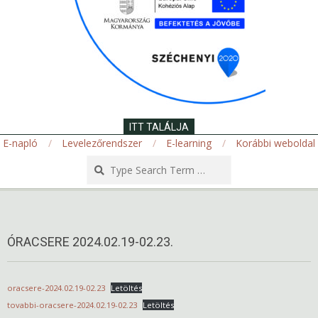
ITT TALÁLJA
E-napló
Levelezőrendszer
E-learning
Korábbi weboldal
Search
Secondary
Navigation
Menu
ÓRACSERE 2024.02.19-02.23.
oracsere-2024.02.19-02.23
Letöltés
tovabbi-oracsere-2024.02.19-02.23
Letöltés