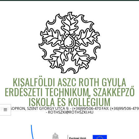
Skip
to
content
KISALFÖLDI ASZC ROTH GYULA
ERDÉSZETI TECHNIKUM, SZAKKÉPZŐ
ISKOLA ÉS KOLLÉGIUM
9400 SOPRON, SZENT GYÖRGY UTCA 9. - (+36)99/506-470 FAX: (+36)99/506-479
- ROTHSZKI@ROTHSZKI.HU