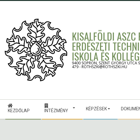
Skip
to
content
KISALFÖLDI ASZC
ERDÉSZETI TECHN
ISKOLA ÉS KOLLÉ
9400 SOPRON, SZENT GYÖRGY UTCA 9. -
479 - ROTHSZKI@ROTHSZKI.HU
Secondary
KÉPZÉSEK
DOKUME
Navigation
KEZDŐLAP
INTÉZMÉNY
Menu