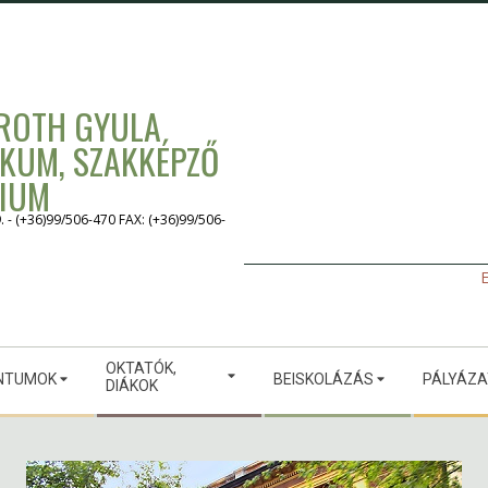
 ROTH GYULA
IKUM, SZAKKÉPZŐ
GIUM
 (+36)99/506-470 FAX: (+36)99/506-
E
OKTATÓK,
NTUMOK
BEISKOLÁZÁS
PÁLYÁZ
DIÁKOK