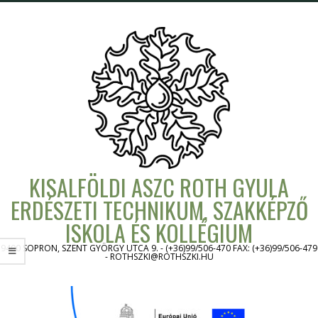
Skip
to
content
KISALFÖLDI ASZC ROTH GYULA
ERDÉSZETI TECHNIKUM, SZAKKÉPZŐ
ISKOLA ÉS KOLLÉGIUM
9400 SOPRON, SZENT GYÖRGY UTCA 9. - (+36)99/506-470 FAX: (+36)99/506-479
- ROTHSZKI@ROTHSZKI.HU