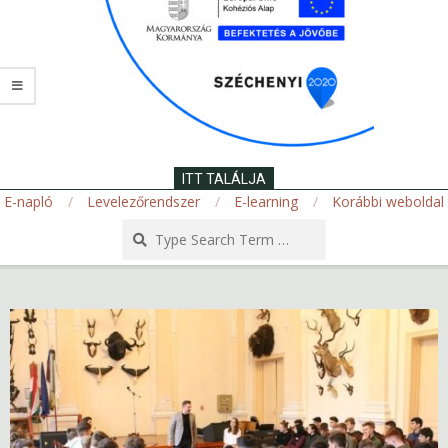
ITT TALÁLJA
E-napló
Levelezőrendszer
E-learning
Korábbi weboldal
Search
Secondary
Navigation
Menu