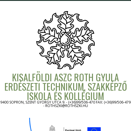
Skip
to
content
KISALFÖLDI ASZC ROTH GYULA
ERDÉSZETI TECHNIKUM, SZAKKÉPZŐ
ISKOLA ÉS KOLLÉGIUM
9400 SOPRON, SZENT GYÖRGY UTCA 9. - (+36)99/506-470 FAX: (+36)99/506-479
- ROTHSZKI@ROTHSZKI.HU