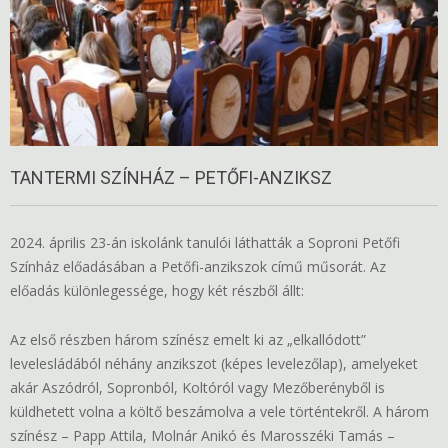
TANTERMI SZÍNHÁZ – PETŐFI-ANZIKSZ
2024. április 23-án iskolánk tanulói láthatták a Soproni Petőfi
Színház előadásában a Petőfi-anzikszok című műsorát. Az
előadás különlegessége, hogy két részből állt:
Az első részben három színész emelt ki az „elkallódott”
levelesládából néhány anzikszot (képes levelezőlap), amelyeket
akár Aszódról, Sopronból, Koltóról vagy Mezőberényből is
küldhetett volna a költő beszámolva a vele történtekről. A három
színész – Papp Attila, Molnár Anikó és Marosszéki Tamás –