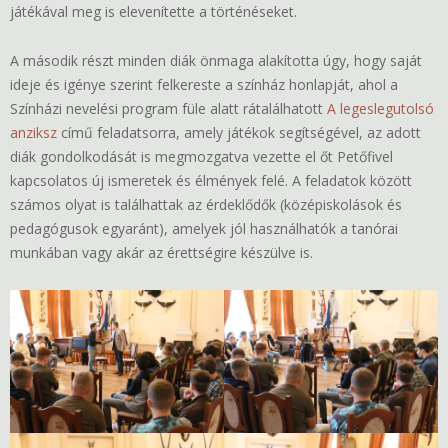
játékával meg is elevenítette a történéseket.
A második részt minden diák önmaga alakította úgy, hogy saját
ideje és igénye szerint felkereste a színház honlapját, ahol a
Színházi nevelési program füle alatt rátalálhatott
A legeslegutolsó
anziksz
című feladatsorra, amely játékok segítségével, az adott
diák gondolkodását is megmozgatva vezette el őt Petőfivel
kapcsolatos új ismeretek és élmények felé. A feladatok között
számos olyat is találhattak az érdeklődők (középiskolások és
pedagógusok egyaránt), amelyek jól használhatók a tanórai
munkában vagy akár az érettségire készülve is.