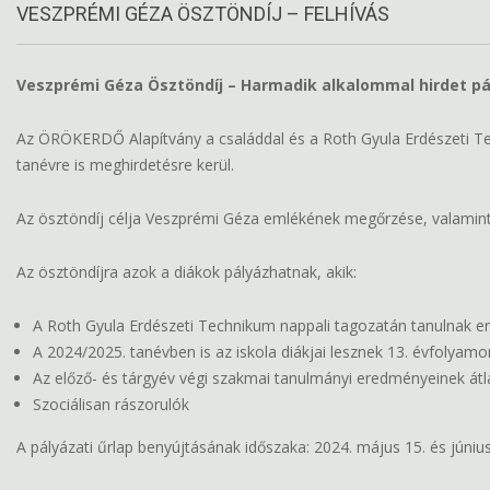
VESZPRÉMI GÉZA ÖSZTÖNDÍJ – FELHÍVÁS
Veszprémi Géza Ösztöndíj – Harmadik alkalommal hirdet pály
Az ÖRÖKERDŐ Alapítvány a családdal és a Roth Gyula Erdészeti Te
tanévre is meghirdetésre kerül.
Az ösztöndíj célja Veszprémi Géza emlékének megőrzése, valamint
Az ösztöndíjra azok a diákok pályázhatnak, akik:
A Roth Gyula Erdészeti Technikum nappali tagozatán tanulnak e
A 2024/2025. tanévben is az iskola diákjai lesznek 13. évfolyam
Az előző- és tárgyév végi szakmai tanulmányi eredményeinek át
Szociálisan rászorulók
A pályázati űrlap benyújtásának időszaka: 2024. május 15. és június