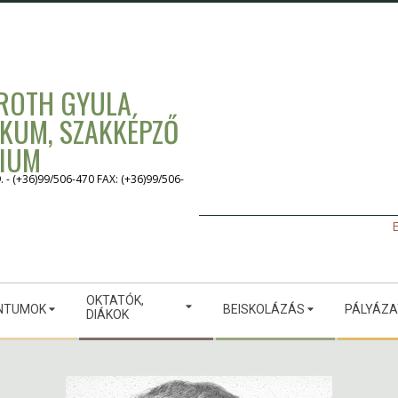
 ROTH GYULA
IKUM, SZAKKÉPZŐ
GIUM
 (+36)99/506-470 FAX: (+36)99/506-
E
OKTATÓK,
NTUMOK
BEISKOLÁZÁS
PÁLYÁZ
DIÁKOK