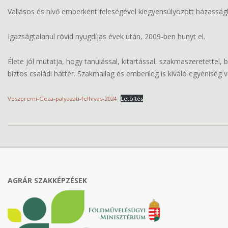
Vallásos és hívő emberként feleségével kiegyensúlyozott házasság
Igazságtalanul rövid nyugdíjas évek után, 2009-ben hunyt el.
Élete jól mutatja, hogy tanulással, kitartással, szakmaszeretettel
biztos családi háttér. Szakmailag és emberileg is kiváló egyéniség v
Veszpremi-Geza-palyazati-felhivas-2024
Letöltés
2024-
05-
17
AGRÁR SZAKKÉPZÉSEK