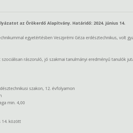
ázatot az Örökerdő Alapítvány. Határidő: 2024. június 14.
chnikummal egyetértésben Veszprémi Géza erdésztechnikus, volt gyako
 szociálisan rászoruló, jó szakmai tanulmányi eredményű tanulók ju
rdésztechnikusi szakon, 12. évfolyamon
on
laga min. 4,00
 14. között