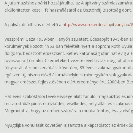
A jutalmazáshoz bárki hozzájárulhat az Alapítvány számlaszámára 
elkülönítetten kezeli, felhasználásáról az Ösztöndíj Bizottság dönt.
A pályázati felhívás elérhető a
http://www.orokerdo-alapitvany.hu/
Veszprémi Géza 1939-ben Tényőn született. Édesapját 1945-ben el
körülmények között. 1953-ban felvételt nyert a soproni Roth Gyu
dolgozni, beosztott erdészként. Két év katonaság után hat évig a F
tavaszán a Tómalmi Csemetekert vezetésével bízták meg, ahol a mu
fénykorát. A rendszerváltást követően, 35 éves szakmai gyakorlatta
egészen új, hiszen előző állomáshelyinek mindegyikén sok gyakorla
magyar erdészet fejlesztésében elért eredményeiért, 2000-ben Bedő
Hat éves szakoktatói tevékenysége alatt tanulói magabiztos és idő
mutatott diákjainak öltözködés, viselkedés, helytállás és szakmasze
Megmutatta, hogy az ember számára a munka fontos, és az elvégze
Nyugdíjba vonulását követően is tartotta a kapcsolatot az érdeklő