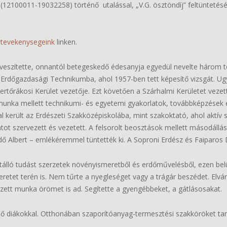
(12100011-19032258) történő utalással, „V.G. ösztöndíj” feltüntetésé
#tevekenysegeink
linken.
veszítette, onnantól betegeskedő édesanyja egyedül nevelte három t
la Erdőgazdasági Technikumba, ahol 1957-ben tett képesítő vizsgát.
ertőrákosi Kerület vezetője. Ezt követően a Szárhalmi Kerületet veze
nka mellett technikumi- és egyetemi gyakorlatok, továbbképzések és 
l került az Erdészeti Szakközépiskolába, mint szakoktató, ahol aktív 
tot szervezett és vezetett. A felsorolt beosztások mellett másodállá
 Albert – emlékéremmel tüntették ki. A Soproni Erdész és Faiparos D
tálló tudást szerzetek növényismeretből és erdőművelésből, ezen bel
retet terén is. Nem tűrte a nyegleséget vagy a trágár beszédet. Elvárt
tt munka örömet is ad. Segítette a gyengébbeket, a gátlásosakat.
dő diákokkal. Otthonában szaporítóanyag-termesztési szakköröket tarto