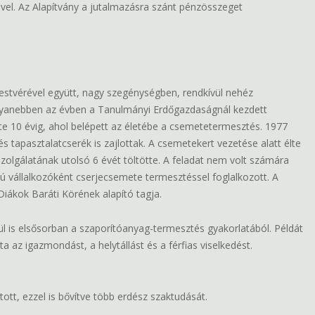
vel. Az Alapítvány a jutalmazásra szánt pénzösszeget
estvérével együtt, nagy szegénységben, rendkívül nehéz
 Ugyanebben az évben a Tanulmányi Erdőgazdaságnál kezdett
tte 10 évig, ahol belépett az életébe a csemetetermesztés. 1977
tapasztalatcserék is zajlottak. A csemetekert vezetése alatt élte
szolgálatának utolsó 6 évét töltötte. A feladat nem volt számára
sú vállalkozóként cserjecsemete termesztéssel foglalkozott. A
iákok Baráti Körének alapító tagja.
ül is elsősorban a szaporítóanyag-termesztés gyakorlatából. Példát
a az igazmondást, a helytállást és a férfias viselkedést.
tt, ezzel is bővítve több erdész szaktudását.