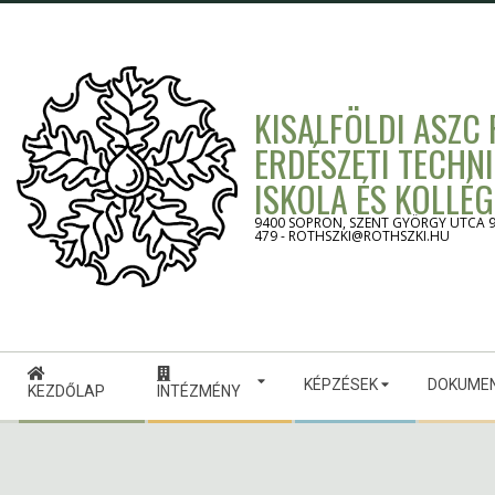
Skip
to
content
KISALFÖLDI ASZC
ERDÉSZETI TECHN
ISKOLA ÉS KOLLÉ
9400 SOPRON, SZENT GYÖRGY UTCA 9. -
479 - ROTHSZKI@ROTHSZKI.HU
Secondary
KÉPZÉSEK
DOKUME
Navigation
KEZDŐLAP
INTÉZMÉNY
Menu