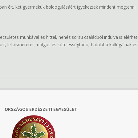
ban élt, két gyermekük boldogulásáért igyekeztek mindent megtenni.
, becsületes munkával és hittel, nehéz sorsú családból indulva is elér
olt, lelkiismeretes, dolgos és kötelességtudó, fiatalabb kollégáinak é
ORSZÁGOS ERDÉSZETI EGYESÜLET